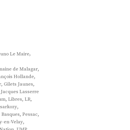
,
runo Le Maire
,
aine de Malagar
,
ançois Hollande
,
,
r
Gilets Jaunes
-Jacques Lasserre
,
,
,
lum
Libres
LR
,
 sarkozy
,
,
 Basques
Pessac
,
y-en-Velay
,
,
 Nation
UMP