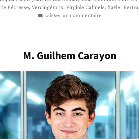
,
,
,
rie Pécresse
Vercingétorix
Virginie Calmels
Xavier Bertr
sur
Laisser un commentaire
M.
Max
Brisson
M. Guilhem Carayon