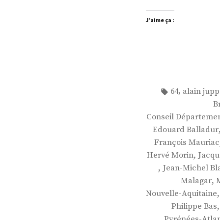
J’aime ça :
Étiquettes :
,
64
alain jupp
B
Conseil Départemen
Edouard Balladur
François Mauriac
,
Hervé Morin
Jacqu
,
Jean-Michel Bl
,
Malagar
Nouvelle-Aquitaine
Philippe Bas
Pyrénées-Atla