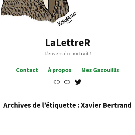
LaLettreR
L'envers du portrait !
Contact
À propos
Mes Gazouillis
Contact
À
Mes
propos
Gazouillis
Archives de l’étiquette :
Xavier Bertrand