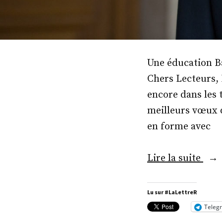
Une éducation Ba
Chers Lecteurs, 
encore dans les
meilleurs vœux d
en forme avec
« M
Lire la suite
Ma
Bris
Lu sur #LaLettreR
Teleg