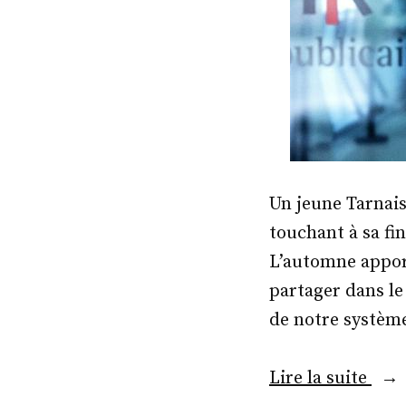
Un jeune Tarnais
touchant à sa fi
L’automne apport
partager dans le
de notre système
« M
Lire la suite