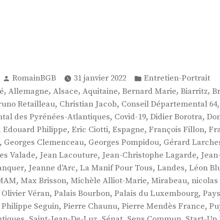
Publié
Publié
RomainBGB
31 janvier 2022
Entretien-Portrait
par
dans
,
,
,
,
,
,
é
Allemagne
Alsace
Aquitaine
Bernard Marie
Biarritz
B
,
,
,
runo Retailleau
Christian Jacob
Conseil Départemental 64
,
,
,
tal des Pyrénées-Atlantiques
Covid-19
Didier Borotra
Dom
,
,
,
,
,
Edouard Philippe
Eric Ciotti
Espagne
François Fillon
Fr
,
,
,
Georges Clemenceau
Georges Pompidou
Gérard Larche
,
,
,
es Valade
Jean Lacouture
Jean-Christophe Lagarde
Jean
,
,
,
,
anquer
Jeanne d'Arc
La Manif Pour Tous
Landes
Léon B
,
,
,
,
MAM
Max Brisson
Michèle Alliot-Marie
Mirabeau
nicolas
,
,
,
,
Olivier Véran
Palais Bourbon
Palais du Luxembourg
Pays
,
,
,
,
Philippe Seguin
Pierre Chaunu
Pierre Mendès France
Pu
,
,
,
,
ntiques
Saint-Jean-De-Luz
Sénat
Sens Commun
Start-Up