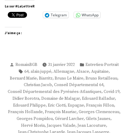
Brisson »
Lu sur #LaLettreR
Telegram
WhatsApp
J’aime ça :
Publié
Publié
RomainBGB
31 janvier 2022
Entretien-Portrait
par
dans
Étiquettes :
,
,
,
,
,
64
alain juppé
Allemagne
Alsace
Aquitaine
,
,
,
,
Bernard Marie
Biarritz
Bruno Le Maire
Bruno Retailleau
,
,
Christian Jacob
Conseil Départemental 64
,
,
Conseil Départemental des Pyrénées-Atlantiques
Covid-19
,
,
,
Didier Borotra
Domaine de Malagar
Edouard Balladur
,
,
,
,
Edouard Philippe
Eric Ciotti
Espagne
François Fillon
,
,
,
François Hollande
François Mauriac
Georges Clemenceau
,
,
,
Georges Pompidou
Gérard Larcher
Gilets Jaunes
,
,
,
Hervé Morin
Jacques Valade
Jean Lacouture
,
,
Jean-Christophe Lagarde
Jean-Jacques Lasserre