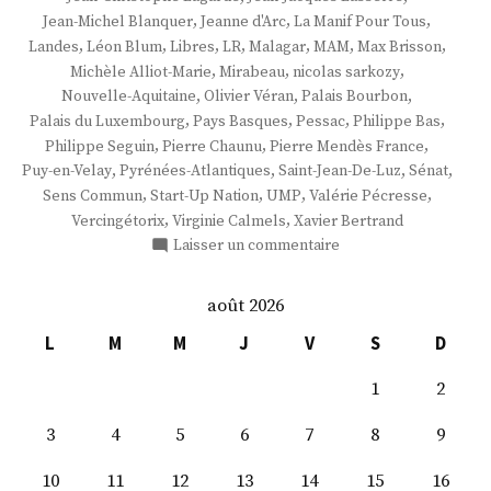
,
,
,
Jean-Michel Blanquer
Jeanne d'Arc
La Manif Pour Tous
,
,
,
,
,
,
,
Landes
Léon Blum
Libres
LR
Malagar
MAM
Max Brisson
,
,
,
Michèle Alliot-Marie
Mirabeau
nicolas sarkozy
,
,
,
Nouvelle-Aquitaine
Olivier Véran
Palais Bourbon
,
,
,
,
Palais du Luxembourg
Pays Basques
Pessac
Philippe Bas
,
,
,
Philippe Seguin
Pierre Chaunu
Pierre Mendès France
,
,
,
,
Puy-en-Velay
Pyrénées-Atlantiques
Saint-Jean-De-Luz
Sénat
,
,
,
,
Sens Commun
Start-Up Nation
UMP
Valérie Pécresse
,
,
Vercingétorix
Virginie Calmels
Xavier Bertrand
sur
Laisser un commentaire
M.
Max
août 2026
Brisson
L
M
M
J
V
S
D
1
2
3
4
5
6
7
8
9
10
11
12
13
14
15
16