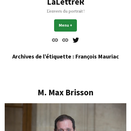
LaLettreR
L'envers du portrait !
Menu
+
déplié
réduit
Contact
À
Mes
propos
Gazouillis
Archives de l’étiquette :
François Mauriac
M. Max Brisson