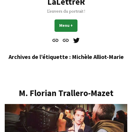
LaLettreR
L'envers du portrait !
Menu
+
déplié
réduit
Contact
À
Mes
propos
Gazouillis
Archives de l’étiquette :
Michèle Alliot-Marie
M. Florian Trallero-Mazet