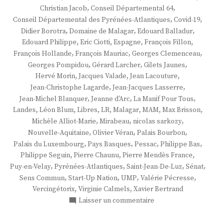
,
,
Christian Jacob
Conseil Départemental 64
,
,
Conseil Départemental des Pyrénées-Atlantiques
Covid-19
,
,
,
Didier Borotra
Domaine de Malagar
Edouard Balladur
,
,
,
,
Edouard Philippe
Eric Ciotti
Espagne
François Fillon
,
,
,
François Hollande
François Mauriac
Georges Clemenceau
,
,
,
Georges Pompidou
Gérard Larcher
Gilets Jaunes
,
,
,
Hervé Morin
Jacques Valade
Jean Lacouture
,
,
Jean-Christophe Lagarde
Jean-Jacques Lasserre
,
,
,
Jean-Michel Blanquer
Jeanne d'Arc
La Manif Pour Tous
,
,
,
,
,
,
,
Landes
Léon Blum
Libres
LR
Malagar
MAM
Max Brisson
,
,
,
Michèle Alliot-Marie
Mirabeau
nicolas sarkozy
,
,
,
Nouvelle-Aquitaine
Olivier Véran
Palais Bourbon
,
,
,
,
Palais du Luxembourg
Pays Basques
Pessac
Philippe Bas
,
,
,
Philippe Seguin
Pierre Chaunu
Pierre Mendès France
,
,
,
,
Puy-en-Velay
Pyrénées-Atlantiques
Saint-Jean-De-Luz
Sénat
,
,
,
,
Sens Commun
Start-Up Nation
UMP
Valérie Pécresse
,
,
Vercingétorix
Virginie Calmels
Xavier Bertrand
sur
Laisser un commentaire
M.
Max