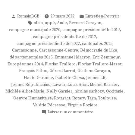
Publié
Publié
RomainBGB
29 mars 2022
Entretien-Portrait
par
dans
Étiquettes :
,
,
,
alain juppé
Aude
Bernard Carayon
,
,
campagne municipale 2020
campagne présidentielle 2017
,
campagne présidentielle de 2012
,
,
campagne présidentielle de 2022
cantonales 2015
,
,
,
Carcassonne
Carcassonne-Centre
Démocratie du Like
,
,
,
départementales 2015
Emmanuel Macron
Eric Zemmour
,
,
,
Européennes 2014
Florian Trallero
Florian Trallero-Mazet
,
,
,
François Fillon
Gérard Larrat
Guilhem Carayon
,
,
,
Haute-Garonne
Isabelle Chesa
Jeunes LR
,
,
,
,
Jeunes Républicains
Lavaur
Louis Aliot
Michel Barnier
,
,
,
,
Michèle Alliot-Marie
Nelly Garnier
nicolas sarkozy
Occitanie
,
,
,
,
,
Oeuvre Humanitaire
Rotaract
Rotary
Tarn
Toulouse
,
Valérie Pécresse
Virginie Rozière
sur
Laisser un commentaire
M.
Florian
Trallero-