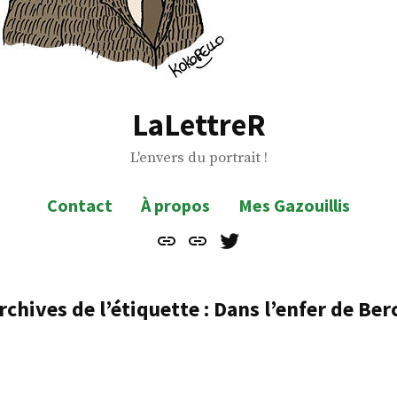
LaLettreR
L'envers du portrait !
Contact
À propos
Mes Gazouillis
Contact
À
Mes
propos
Gazouillis
rchives de l’étiquette :
Dans l’enfer de Ber