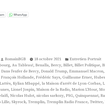
 »
ram
WhatsApp
Publié
Publié
RomainBGB
18 octobre 2021
Entretien-Portrait
par
dans
,
,
,
,
,
,
bourg
Au Tableau!
Benalla
Bercy
Billet
Billet Politique
B
,
,
,
Dans l'enfer de Bercy
Donald Trump
Emmanuel Macron
,
,
,
,
François Hollande
Frédéric Says
Guillaume Erner
Huber
,
,
,
Lattès
Kylian Mbappé
la Maison d’arrêt de Lyon-Corbas
L
,
,
,
,
Jaunes
Lionel Jospin
Maison de la Radio
Marion L'Hour
Mo
,
,
,
,
,
laïfi
Nicolas Hulot
nicolas sarkozy
PSG
Quinquennat
Ra
,
,
,
,
,
 Lille
Skyrock
Tremplin
Tremplin Radio France
Twitter