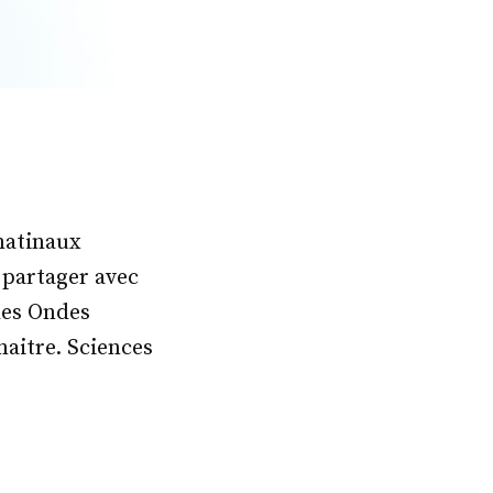
 matinaux
 partager avec
 des Ondes
naitre. Sciences