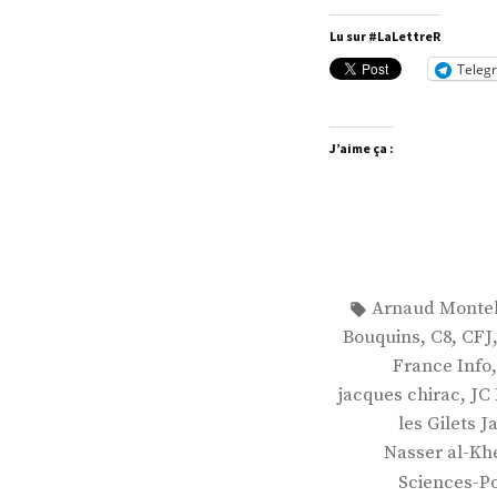
Says
Lu sur #LaLettreR
Teleg
J’aime ça :
Étiquettes :
Arnaud Monte
,
,
Bouquins
C8
CFJ
France Info
,
jacques chirac
JC 
les Gilets 
Nasser al-Khe
Sciences-Po