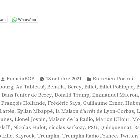
 »
ram
WhatsApp
Publié
Publié
RomainBGB
18 octobre 2021
Entretien-Portrait
par
dans
,
,
,
,
,
,
bourg
Au Tableau!
Benalla
Bercy
Billet
Billet Politique
B
,
,
,
Dans l'enfer de Bercy
Donald Trump
Emmanuel Macron
,
,
,
,
François Hollande
Frédéric Says
Guillaume Erner
Huber
,
,
,
Lattès
Kylian Mbappé
la Maison d’arrêt de Lyon-Corbas
L
,
,
,
,
Jaunes
Lionel Jospin
Maison de la Radio
Marion L'Hour
Mo
,
,
,
,
,
laïfi
Nicolas Hulot
nicolas sarkozy
PSG
Quinquennat
Ra
,
,
,
,
,
 Lille
Skyrock
Tremplin
Tremplin Radio France
Twitter