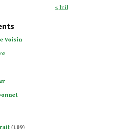
« Juil
ents
e Voisin
rc
er
yonnet
rait
(109)