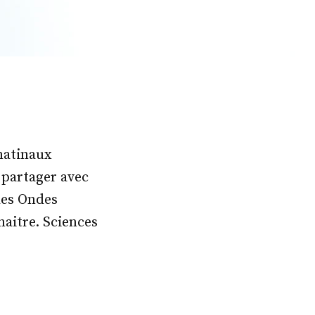
 matinaux
 partager avec
 des Ondes
naitre. Sciences