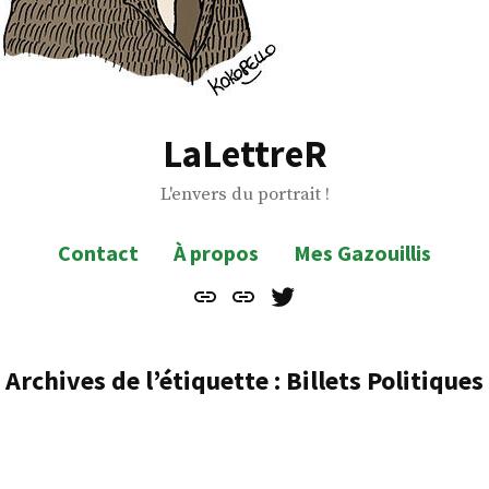
LaLettreR
L'envers du portrait !
Contact
À propos
Mes Gazouillis
Contact
À
Mes
propos
Gazouillis
Archives de l’étiquette :
Billets Politiques