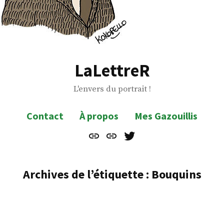
LaLettreR
L'envers du portrait !
Contact
À propos
Mes Gazouillis
Contact
À
Mes
propos
Gazouillis
Archives de l’étiquette :
Bouquins