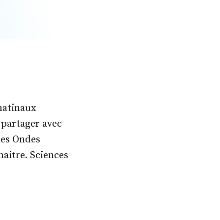
 matinaux
 partager avec
 des Ondes
naitre. Sciences