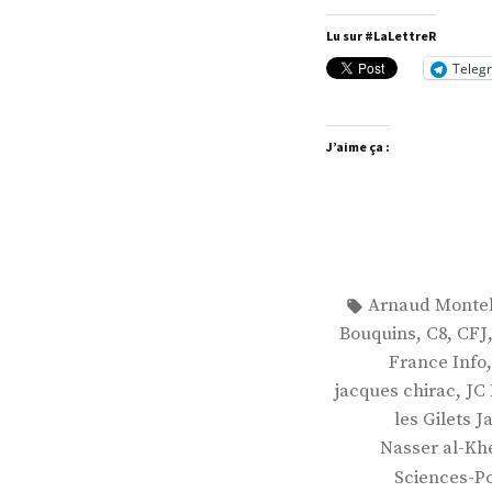
Says
Lu sur #LaLettreR
Teleg
J’aime ça :
Étiquettes :
Arnaud Monte
,
,
Bouquins
C8
CFJ
France Info
,
jacques chirac
JC 
les Gilets 
Nasser al-Khe
Sciences-Po