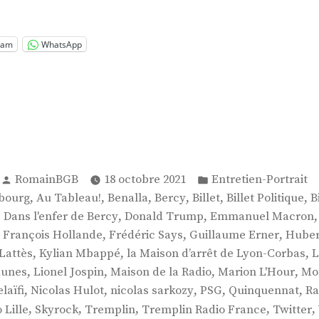
 »
ram
WhatsApp
Publié
Publié
RomainBGB
18 octobre 2021
Entretien-Portrait
par
dans
,
,
,
,
,
,
bourg
Au Tableau!
Benalla
Bercy
Billet
Billet Politique
B
,
,
,
Dans l'enfer de Bercy
Donald Trump
Emmanuel Macron
,
,
,
,
François Hollande
Frédéric Says
Guillaume Erner
Huber
,
,
,
Lattès
Kylian Mbappé
la Maison d’arrêt de Lyon-Corbas
L
,
,
,
,
Jaunes
Lionel Jospin
Maison de la Radio
Marion L'Hour
Mo
,
,
,
,
,
laïfi
Nicolas Hulot
nicolas sarkozy
PSG
Quinquennat
Ra
,
,
,
,
,
 Lille
Skyrock
Tremplin
Tremplin Radio France
Twitter