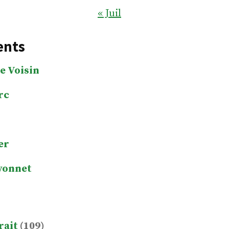
« Juil
ents
e Voisin
rc
er
yonnet
rait
(109)