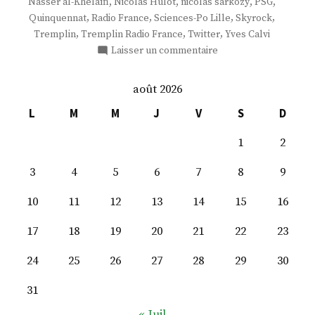
,
,
,
,
Nasser al-Khelaïfi
Nicolas Hulot
nicolas sarkozy
PSG
,
,
,
,
Quinquennat
Radio France
Sciences-Po Lille
Skyrock
,
,
,
Tremplin
Tremplin Radio France
Twitter
Yves Calvi
sur
Laisser un commentaire
M.
Frédéric
août 2026
Says
L
M
M
J
V
S
D
1
2
3
4
5
6
7
8
9
10
11
12
13
14
15
16
17
18
19
20
21
22
23
24
25
26
27
28
29
30
31
« Juil