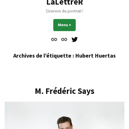
LaLettreR
L'envers du portrait !
Menu
+
déplié
réduit
Contact
À
Mes
propos
Gazouillis
Archives de l’étiquette :
Hubert Huertas
M. Frédéric Says