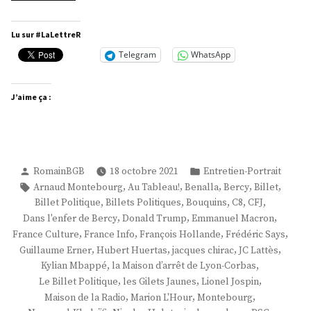
Frédéric
Says »
Lu sur #LaLettreR
Telegram
WhatsApp
J’aime ça :
Publié
Publié
RomainBGB
18 octobre 2021
Entretien-Portrait
par
dans
Étiquettes :
,
,
,
,
,
Arnaud Montebourg
Au Tableau!
Benalla
Bercy
Billet
,
,
,
,
,
Billet Politique
Billets Politiques
Bouquins
C8
CFJ
,
,
,
Dans l'enfer de Bercy
Donald Trump
Emmanuel Macron
,
,
,
,
France Culture
France Info
François Hollande
Frédéric Says
,
,
,
,
Guillaume Erner
Hubert Huertas
jacques chirac
JC Lattès
,
,
Kylian Mbappé
la Maison d’arrêt de Lyon-Corbas
,
,
,
Le Billet Politique
les Gilets Jaunes
Lionel Jospin
,
,
,
Maison de la Radio
Marion L'Hour
Montebourg