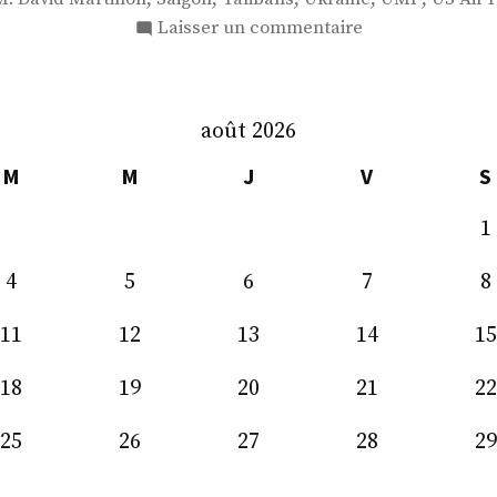
sur
Laisser un commentaire
S.
E.
M.
août 2026
David
Martinon
M
M
J
V
S
1
4
5
6
7
8
11
12
13
14
15
18
19
20
21
22
25
26
27
28
29