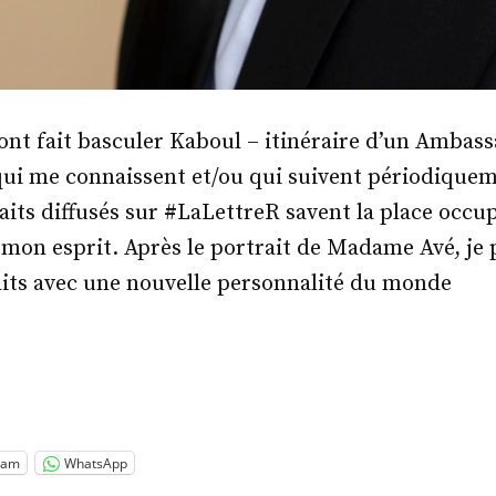
 ont fait basculer Kaboul – itinéraire d’un Ambas
qui me connaissent et/ou qui suivent périodiquem
aits diffusés sur #LaLettreR savent la place occup
mon esprit. Après le portrait de Madame Avé, je 
aits avec une nouvelle personnalité du monde
id
ram
WhatsApp
tinon »