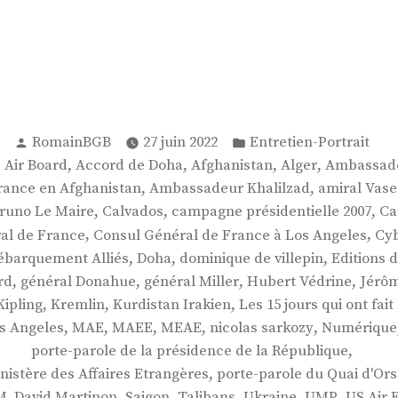
Publié
Publié
RomainBGB
27 juin 2022
Entretien-Portrait
par
dans
,
,
,
,
° Air Board
Accord de Doha
Afghanistan
Alger
Ambassade
,
,
ance en Afghanistan
Ambassadeur Khalilzad
amiral Vase
,
,
,
runo Le Maire
Calvados
campagne présidentielle 2007
Ca
,
,
al de France
Consul Général de France à Los Angeles
Cyb
,
,
,
ébarquement Alliés
Doha
dominique de villepin
Editions d
,
,
,
,
rd
général Donahue
général Miller
Hubert Védrine
Jérôm
,
,
,
Kipling
Kremlin
Kurdistan Irakien
Les 15 jours qui ont fai
,
,
,
,
,
s Angeles
MAE
MAEE
MEAE
nicolas sarkozy
Numérique
,
porte-parole de la présidence de la République
,
nistère des Affaires Etrangères
porte-parole du Quai d'Or
,
,
,
,
,
M. David Martinon
Saigon
Talibans
Ukraine
UMP
US Air 