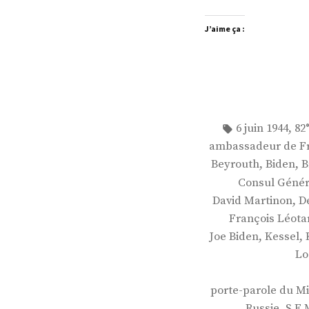
J’aime ça :
Étiquettes :
,
6 juin 1944
82
ambassadeur de Fr
,
,
Beyrouth
Biden
B
Consul Génér
,
David Martinon
D
François Léota
,
,
Joe Biden
Kessel
Lo
porte-parole du Mi
,
Russie
S.E.