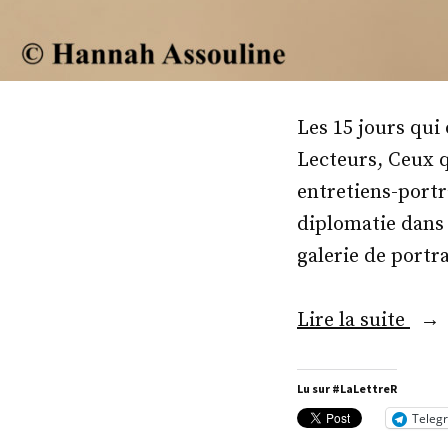
Les 15 jours qui
Lecteurs, Ceux 
entretiens-portr
diplomatie dans 
galerie de portr
« S.
Lire la suite
E.
M.
Lu sur #LaLettreR
Dav
Teleg
Mar