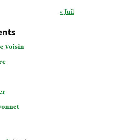
« Juil
ents
e Voisin
rc
er
yonnet