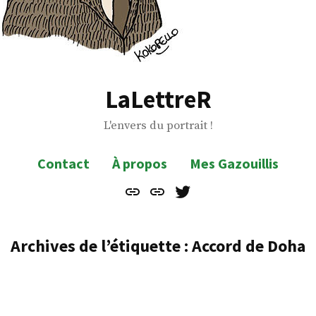
LaLettreR
L'envers du portrait !
Contact
À propos
Mes Gazouillis
Contact
À
Mes
propos
Gazouillis
Archives de l’étiquette :
Accord de Doha