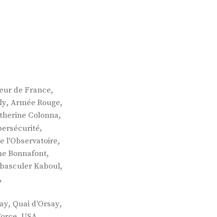
,
ur de France
,
,
ly
Armée Rouge
,
therine Colonna
,
ersécurité
,
e l'Observatoire
,
e Bonnafont
,
t basculer Kaboul
,
,
,
say
Quai d'Orsay
,
Force
USA