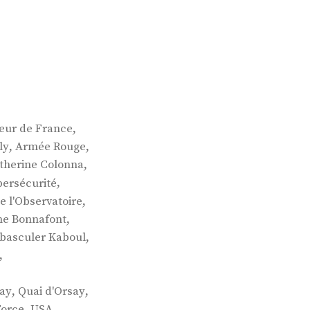
,
ur de France
,
,
ly
Armée Rouge
,
therine Colonna
,
ersécurité
,
e l'Observatoire
,
e Bonnafont
,
t basculer Kaboul
,
,
,
say
Quai d'Orsay
,
Force
USA