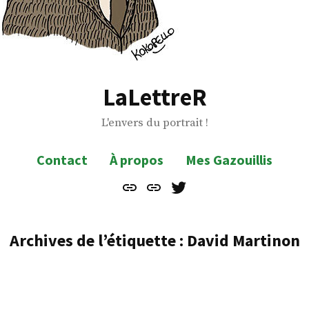
LaLettreR
L'envers du portrait !
Contact
À propos
Mes Gazouillis
Contact
À
Mes
propos
Gazouillis
Archives de l’étiquette :
David Martinon