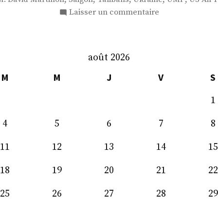
sur
Laisser un commentaire
S.
E.
M.
août 2026
David
Martinon
M
M
J
V
S
1
4
5
6
7
8
11
12
13
14
15
18
19
20
21
22
25
26
27
28
29