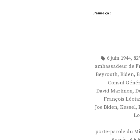
J’aime ça :
Étiquettes :
,
6 juin 1944
82
ambassadeur de Fr
,
,
Beyrouth
Biden
B
Consul Génér
,
David Martinon
D
François Léota
,
,
Joe Biden
Kessel
Lo
porte-parole du Mi
,
Russie
S.E.