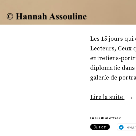
Les 15 jours qui
Lecteurs, Ceux 
entretiens-portr
diplomatie dans 
galerie de portr
« S.
Lire la suite
E.
M.
Lu sur #LaLettreR
Dav
Teleg
Mar