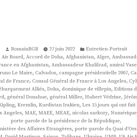
Publié
Publié
RomainBGB
27 juin 2022
Entretien-Portrait
par
dans
,
,
,
,
° Air Board
Accord de Doha
Afghanistan
Alger
Ambassade
,
,
ance en Afghanistan
Ambassadeur Khalilzad
amiral Vase
,
,
,
runo Le Maire
Calvados
campagne présidentielle 2007
Ca
,
,
al de France
Consul Général de France à Los Angeles
Cyb
,
,
,
ébarquement Alliés
Doha
dominique de villepin
Editions d
,
,
,
,
rd
général Donahue
général Miller
Hubert Védrine
Jérôm
,
,
,
Kipling
Kremlin
Kurdistan Irakien
Les 15 jours qui ont fai
,
,
,
,
,
s Angeles
MAE
MAEE
MEAE
nicolas sarkozy
Numérique
,
porte-parole de la présidence de la République
,
nistère des Affaires Etrangères
porte-parole du Quai d'Or
,
,
,
,
,
M. David Martinon
Saigon
Talibans
Ukraine
UMP
US Air 