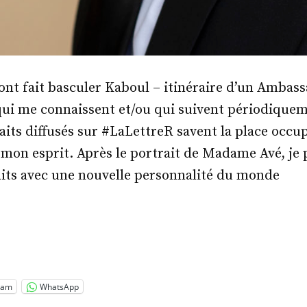
 ont fait basculer Kaboul – itinéraire d’un Ambas
qui me connaissent et/ou qui suivent périodiquem
aits diffusés sur #LaLettreR savent la place occup
mon esprit. Après le portrait de Madame Avé, je 
aits avec une nouvelle personnalité du monde
id
ram
WhatsApp
tinon »