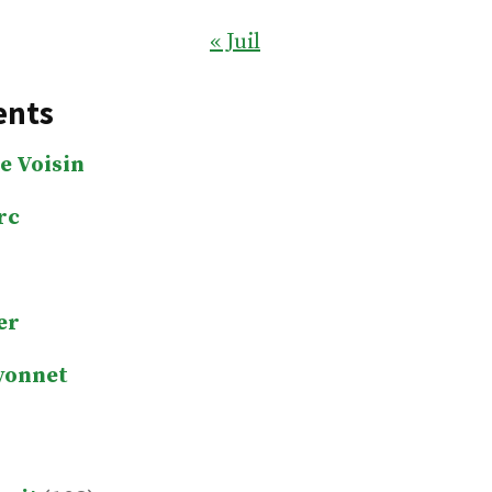
« Juil
ents
e Voisin
rc
er
yonnet