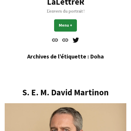
LaLettreR
L'envers du portrait !
Menu
+
déplié
réduit
Contact
À
Mes
propos
Gazouillis
Archives de l’étiquette :
Doha
S. E. M. David Martinon