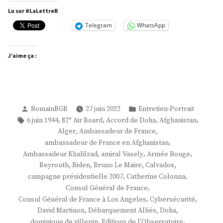
M.
Lu sur #LaLettreR
David
Telegram
WhatsApp
Martinon »
J’aime ça :
Publié
Publié
RomainBGB
27 juin 2022
Entretien-Portrait
par
dans
Étiquettes :
,
,
,
,
6 juin 1944
82° Air Board
Accord de Doha
Afghanistan
,
,
Alger
Ambassadeur de France
,
ambassadeur de France en Afghanistan
,
,
,
Ambassadeur Khalilzad
amiral Vasely
Armée Rouge
,
,
,
,
Beyrouth
Biden
Bruno Le Maire
Calvados
,
,
campagne présidentielle 2007
Catherine Colonna
,
Consul Général de France
,
,
Consul Général de France à Los Angeles
Cybersécurité
,
,
,
David Martinon
Débarquement Alliés
Doha
,
,
dominique de villepin
Editions de l'Observatoire