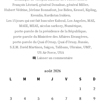
,
,
,
François Léotard
général Donahue
général Miller
,
,
,
,
,
Hubert Védrine
Jérôme Bonnafont
Joe Biden
Kessel
Kipling
,
,
Kremlin
Kurdistan Irakien
,
,
,
Les 15 jours qui ont fait basculer Kaboul
Los Angeles
MAE
,
,
,
,
MAEE
MEAE
nicolas sarkozy
Numérique
,
porte-parole de la présidence de la République
,
porte-parole du Ministère des Affaires Etrangères
,
,
,
porte-parole du Quai d'Orsay
Quai d'Orsay
Russie
,
,
,
,
,
S.E.M. David Martinon
Saigon
Talibans
Ukraine
UMP
,
US Air Force
USA
sur
Laisser un commentaire
S.
E.
août 2026
M.
David
L
M
M
J
V
S
D
Martinon
1
2
3
4
5
6
7
8
9