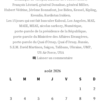
,
,
,
François Léotard
général Donahue
général Miller
,
,
,
,
,
Hubert Védrine
Jérôme Bonnafont
Joe Biden
Kessel
Kipling
,
,
Kremlin
Kurdistan Irakien
,
,
,
Les 15 jours qui ont fait basculer Kaboul
Los Angeles
MAE
,
,
,
,
MAEE
MEAE
nicolas sarkozy
Numérique
,
porte-parole de la présidence de la République
,
porte-parole du Ministère des Affaires Etrangères
,
,
,
porte-parole du Quai d'Orsay
Quai d'Orsay
Russie
,
,
,
,
,
S.E.M. David Martinon
Saigon
Talibans
Ukraine
UMP
,
US Air Force
USA
sur
Laisser un commentaire
S.
E.
août 2026
M.
David
L
M
M
J
V
S
D
Martinon
1
2
3
4
5
6
7
8
9