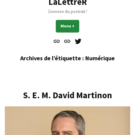
LaLettreR
L'envers du portrait !
Menu
+
déplié
réduit
Contact
À
Mes
propos
Gazouillis
Archives de l’étiquette :
Numérique
S. E. M. David Martinon