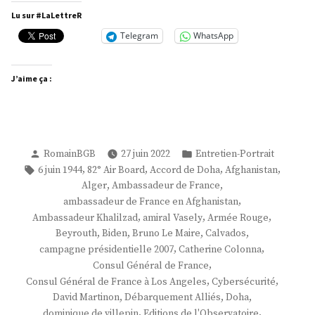
M.
Lu sur #LaLettreR
David
Telegram
WhatsApp
Martinon »
J’aime ça :
Publié
Publié
RomainBGB
27 juin 2022
Entretien-Portrait
par
dans
Étiquettes :
,
,
,
,
6 juin 1944
82° Air Board
Accord de Doha
Afghanistan
,
,
Alger
Ambassadeur de France
,
ambassadeur de France en Afghanistan
,
,
,
Ambassadeur Khalilzad
amiral Vasely
Armée Rouge
,
,
,
,
Beyrouth
Biden
Bruno Le Maire
Calvados
,
,
campagne présidentielle 2007
Catherine Colonna
,
Consul Général de France
,
,
Consul Général de France à Los Angeles
Cybersécurité
,
,
,
David Martinon
Débarquement Alliés
Doha
,
,
dominique de villepin
Editions de l'Observatoire