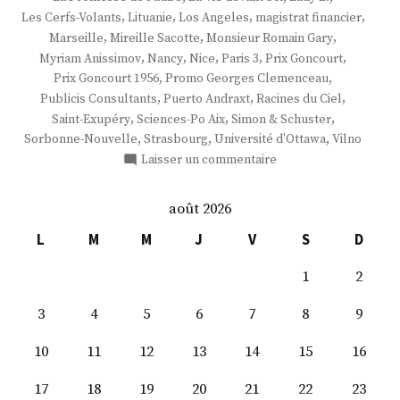
,
,
,
,
Les Cerfs-Volants
Lituanie
Los Angeles
magistrat financier
,
,
,
Marseille
Mireille Sacotte
Monsieur Romain Gary
,
,
,
,
,
Myriam Anissimov
Nancy
Nice
Paris 3
Prix Goncourt
,
,
Prix Goncourt 1956
Promo Georges Clemenceau
,
,
,
Publicis Consultants
Puerto Andraxt
Racines du Ciel
,
,
,
Saint-Exupéry
Sciences-Po Aix
Simon & Schuster
,
,
,
Sorbonne-Nouvelle
Strasbourg
Université d'Ottawa
Vilno
sur
Laisser un commentaire
M.
Kerwin
août 2026
Spire
L
M
M
J
V
S
D
1
2
3
4
5
6
7
8
9
10
11
12
13
14
15
16
17
18
19
20
21
22
23