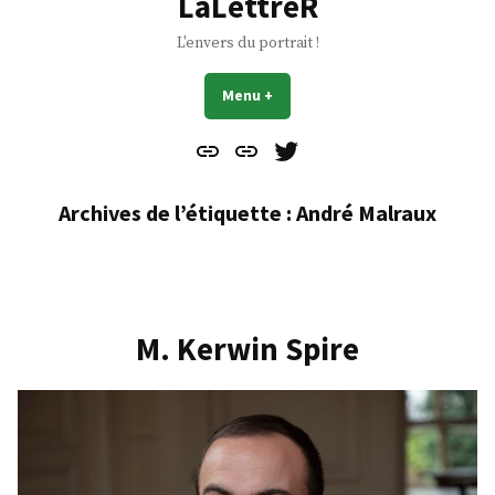
LaLettreR
L'envers du portrait !
Menu
+
déplié
réduit
Contact
À
Mes
propos
Gazouillis
Archives de l’étiquette :
André Malraux
M. Kerwin Spire