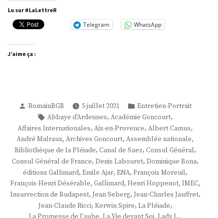
Spire »
Lu sur #LaLettreR
Telegram
WhatsApp
J’aime ça :
Publié
Publié
RomainBGB
5 juillet 2021
Entretien-Portrait
par
dans
Étiquettes :
,
,
Abbaye d'Ardennes
Académie Goncourt
,
,
,
Affaires Internationales
Aix-en-Provence
Albert Camus
,
,
,
André Malraux
Archives Goncourt
Assemblée nationale
,
,
,
Bibliothèque de la Pléiade
Canal de Suez
Consul Général
,
,
,
Consul Général de France
Denis Labouret
Dominique Bona
,
,
,
,
éditions Gallimard
Emile Ajar
ENA
François Moreuil
,
,
,
,
François-Henri Désérable
Gallimard
Henri Hoppenot
IMEC
,
,
,
Insurrection de Budapest
Jean Seberg
Jean-Charles Jauffret
,
,
,
Jean-Claude Ricci
Kerwin Spire
La Pléiade
,
,
,
La Promesse de l'aube
La Vie devant Soi
Lady L.