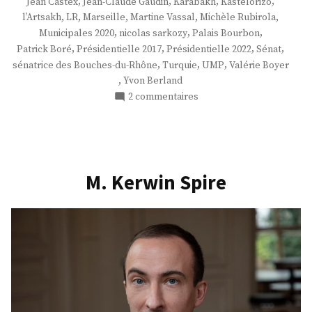
,
,
,
,
Jean Castex
Jean-Claude Gaudin
Karabakh
Kastelorizo
,
,
,
,
,
l’Artsakh
LR
Marseille
Martine Vassal
Michèle Rubirola
,
,
,
Municipales 2020
nicolas sarkozy
Palais Bourbon
,
,
,
,
Patrick Boré
Présidentielle 2017
Présidentielle 2022
Sénat
,
,
,
sénatrice des Bouches-du-Rhône
Turquie
UMP
Valérie Boyer
,
Yvon Berland
sur
2 commentaires
Madame
Valérie
Boyer
M. Kerwin Spire