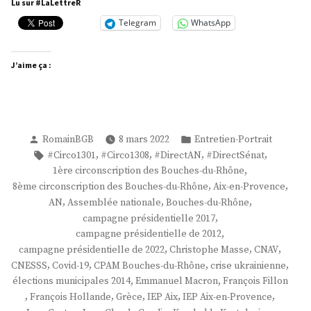
Lu sur #LaLettreR
Telegram
WhatsApp
J’aime ça :
Publié
Publié
RomainBGB
8 mars 2022
Entretien-Portrait
par
dans
Étiquettes :
,
,
,
,
#Circo1301
#Circo1308
#DirectAN
#DirectSénat
,
1ère circonscription des Bouches-du-Rhône
,
,
8ème circonscription des Bouches-du-Rhône
Aix-en-Provence
,
,
,
AN
Assemblée nationale
Bouches-du-Rhône
,
campagne présidentielle 2017
,
campagne présidentielle de 2012
,
,
,
campagne présidentielle de 2022
Christophe Masse
CNAV
,
,
,
,
CNESSS
Covid-19
CPAM Bouches-du-Rhône
crise ukrainienne
,
,
élections municipales 2014
Emmanuel Macron
François Fillon
,
,
,
,
,
François Hollande
Grèce
IEP Aix
IEP Aix-en-Provence