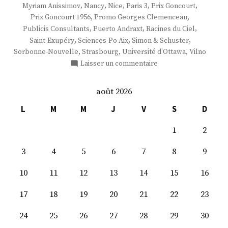
,
,
,
,
,
Myriam Anissimov
Nancy
Nice
Paris 3
Prix Goncourt
,
,
Prix Goncourt 1956
Promo Georges Clemenceau
,
,
,
Publicis Consultants
Puerto Andraxt
Racines du Ciel
,
,
,
Saint-Exupéry
Sciences-Po Aix
Simon & Schuster
,
,
,
Sorbonne-Nouvelle
Strasbourg
Université d'Ottawa
Vilno
sur
Laisser un commentaire
M.
Kerwin
août 2026
Spire
L
M
M
J
V
S
D
1
2
3
4
5
6
7
8
9
10
11
12
13
14
15
16
17
18
19
20
21
22
23
24
25
26
27
28
29
30