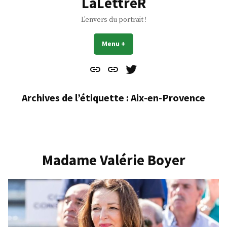
LaLettreR
L'envers du portrait !
Menu
+
déplié
réduit
Contact
À
Mes
propos
Gazouillis
Archives de l’étiquette :
Aix-en-Provence
Madame Valérie Boyer