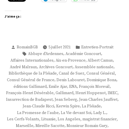
J’aime ça :
Publié
Publié
RomainBGB
5 juillet 2021
Entretien-Portrait
par
dans
Étiquettes :
,
,
Abbaye d'Ardennes
Académie Goncourt
,
,
,
Affaires Internationales
Aix-en-Provence
Albert Camus
,
,
,
André Malraux
Archives Goncourt
Assemblée nationale
,
,
,
Bibliothèque de la Pléiade
Canal de Suez
Consul Général
,
,
,
Consul Général de France
Denis Labouret
Dominique Bona
,
,
,
,
éditions Gallimard
Emile Ajar
ENA
François Moreuil
,
,
,
,
François-Henri Désérable
Gallimard
Henri Hoppenot
IMEC
,
,
,
Insurrection de Budapest
Jean Seberg
Jean-Charles Jauffret
,
,
,
Jean-Claude Ricci
Kerwin Spire
La Pléiade
,
,
,
La Promesse de l'aube
La Vie devant Soi
Lady L.
,
,
,
,
Les Cerfs-Volants
Lituanie
Los Angeles
magistrat financier
,
,
,
Marseille
Mireille Sacotte
Monsieur Romain Gary