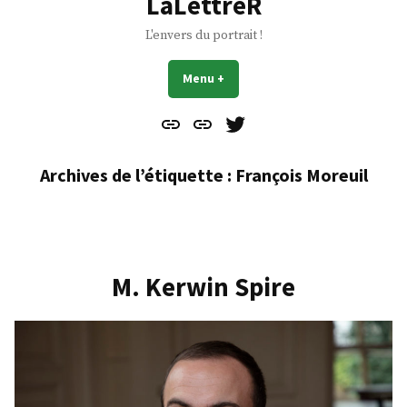
LaLettreR
L'envers du portrait !
Menu
+
déplié
réduit
Contact
À
Mes
propos
Gazouillis
Archives de l’étiquette :
François Moreuil
M. Kerwin Spire