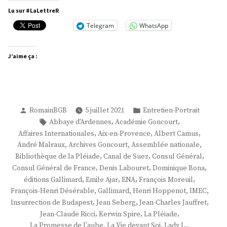
Spire »
Lu sur #LaLettreR
Telegram
WhatsApp
J’aime ça :
Publié
Publié
RomainBGB
5 juillet 2021
Entretien-Portrait
par
dans
Étiquettes :
,
,
Abbaye d'Ardennes
Académie Goncourt
,
,
,
Affaires Internationales
Aix-en-Provence
Albert Camus
,
,
,
André Malraux
Archives Goncourt
Assemblée nationale
,
,
,
Bibliothèque de la Pléiade
Canal de Suez
Consul Général
,
,
,
Consul Général de France
Denis Labouret
Dominique Bona
,
,
,
,
éditions Gallimard
Emile Ajar
ENA
François Moreuil
,
,
,
,
François-Henri Désérable
Gallimard
Henri Hoppenot
IMEC
,
,
,
Insurrection de Budapest
Jean Seberg
Jean-Charles Jauffret
,
,
,
Jean-Claude Ricci
Kerwin Spire
La Pléiade
,
,
,
La Promesse de l'aube
La Vie devant Soi
Lady L.