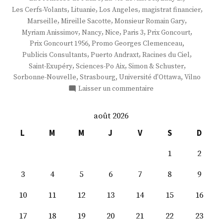
,
,
,
,
Les Cerfs-Volants
Lituanie
Los Angeles
magistrat financier
,
,
,
Marseille
Mireille Sacotte
Monsieur Romain Gary
,
,
,
,
,
Myriam Anissimov
Nancy
Nice
Paris 3
Prix Goncourt
,
,
Prix Goncourt 1956
Promo Georges Clemenceau
,
,
,
Publicis Consultants
Puerto Andraxt
Racines du Ciel
,
,
,
Saint-Exupéry
Sciences-Po Aix
Simon & Schuster
,
,
,
Sorbonne-Nouvelle
Strasbourg
Université d'Ottawa
Vilno
sur
Laisser un commentaire
M.
Kerwin
août 2026
Spire
L
M
M
J
V
S
D
1
2
3
4
5
6
7
8
9
10
11
12
13
14
15
16
17
18
19
20
21
22
23