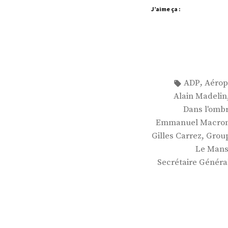
J’aime ça :
Étiquettes :
,
ADP
Aérop
Alain Madelin
Dans l'ombr
Emmanuel Macro
,
Gilles Carrez
Grou
Le Man
Secrétaire Général