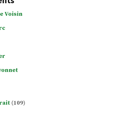
ents
e Voisin
rc
er
yonnet
rait
(109)