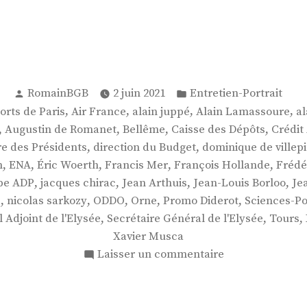
Publié
Publié
RomainBGB
2 juin 2021
Entretien-Portrait
par
dans
,
,
,
,
orts de Paris
Air France
alain juppé
Alain Lamassoure
al
,
,
,
,
Augustin de Romanet
Bellême
Caisse des Dépôts
Crédit
,
,
e des Présidents
direction du Budget
dominique de villep
,
,
,
,
,
n
ENA
Éric Woerth
Francis Mer
François Hollande
Frédé
,
,
,
,
pe ADP
jacques chirac
Jean Arthuis
Jean-Louis Borloo
Je
,
,
,
,
,
s
nicolas sarkozy
ODDO
Orne
Promo Diderot
Sciences-Po
,
,
,
 Adjoint de l'Elysée
Secrétaire Général de l'Elysée
Tours
Xavier Musca
sur
Laisser un commentaire
M.
Augustin