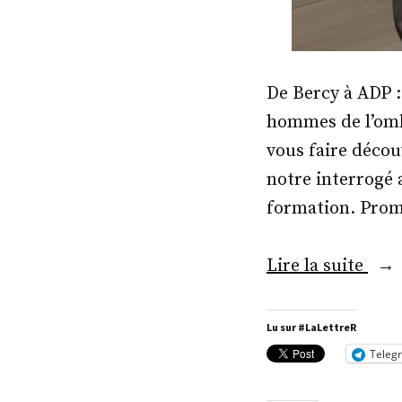
De Bercy à ADP :
hommes de l’ombr
vous faire décou
notre interrogé 
formation. Prom
« M
Lire la suite
Aug
de
Lu sur #LaLettreR
Rom
Teleg