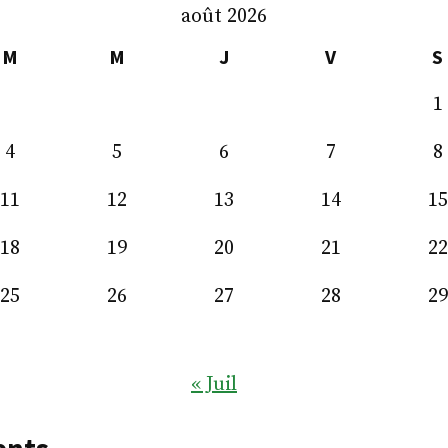
de
août 2026
Romanet
M
M
J
V
S
1
4
5
6
7
8
11
12
13
14
15
18
19
20
21
22
25
26
27
28
29
« Juil