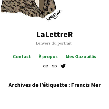
LaLettreR
L'envers du portrait !
Contact
À propos
Mes Gazouillis
Contact
À
Mes
propos
Gazouillis
Archives de l’étiquette :
Francis Mer