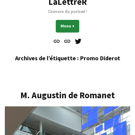
LaLettreR
L'envers du portrait !
Menu
+
déplié
réduit
Contact
À
Mes
propos
Gazouillis
Archives de l’étiquette :
Promo Diderot
M. Augustin de Romanet