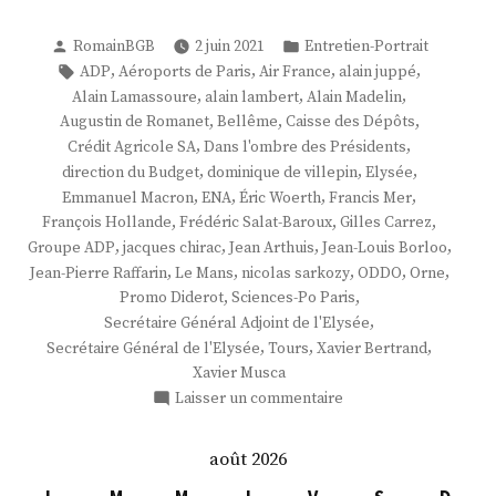
Publié
Publié
RomainBGB
2 juin 2021
Entretien-Portrait
par
dans
Étiquettes :
,
,
,
,
ADP
Aéroports de Paris
Air France
alain juppé
,
,
,
Alain Lamassoure
alain lambert
Alain Madelin
,
,
,
Augustin de Romanet
Bellême
Caisse des Dépôts
,
,
Crédit Agricole SA
Dans l'ombre des Présidents
,
,
,
direction du Budget
dominique de villepin
Elysée
,
,
,
,
Emmanuel Macron
ENA
Éric Woerth
Francis Mer
,
,
,
François Hollande
Frédéric Salat-Baroux
Gilles Carrez
,
,
,
,
Groupe ADP
jacques chirac
Jean Arthuis
Jean-Louis Borloo
,
,
,
,
,
Jean-Pierre Raffarin
Le Mans
nicolas sarkozy
ODDO
Orne
,
,
Promo Diderot
Sciences-Po Paris
,
Secrétaire Général Adjoint de l'Elysée
,
,
,
Secrétaire Général de l'Elysée
Tours
Xavier Bertrand
Xavier Musca
sur
Laisser un commentaire
M.
Augustin
août 2026
de
Romanet