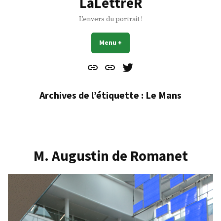
LaLettreR
L'envers du portrait !
Menu
+
déplié
réduit
Contact
À
Mes
propos
Gazouillis
Archives de l’étiquette :
Le Mans
M. Augustin de Romanet