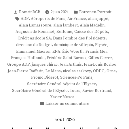
Publié
Publié
RomainBGB
2 juin 2021
Entretien-Portrait
par
dans
Étiquettes :
,
,
,
,
ADP
Aéroports de Paris
Air France
alain juppé
,
,
,
Alain Lamassoure
alain lambert
Alain Madelin
,
,
,
Augustin de Romanet
Bellême
Caisse des Dépôts
,
,
Crédit Agricole SA
Dans l'ombre des Présidents
,
,
,
direction du Budget
dominique de villepin
Elysée
,
,
,
,
Emmanuel Macron
ENA
Éric Woerth
Francis Mer
,
,
,
François Hollande
Frédéric Salat-Baroux
Gilles Carrez
,
,
,
,
Groupe ADP
jacques chirac
Jean Arthuis
Jean-Louis Borloo
,
,
,
,
,
Jean-Pierre Raffarin
Le Mans
nicolas sarkozy
ODDO
Orne
,
,
Promo Diderot
Sciences-Po Paris
,
Secrétaire Général Adjoint de l'Elysée
,
,
,
Secrétaire Général de l'Elysée
Tours
Xavier Bertrand
Xavier Musca
sur
Laisser un commentaire
M.
Augustin
août 2026
de
Romanet