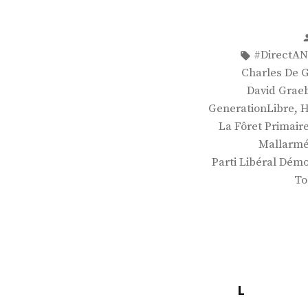
Étiquettes 
#DirectAN
Charles De G
David Grae
,
GenerationLibre
H
La Fôret Primair
Mallarm
Parti Libéral Dém
To
L