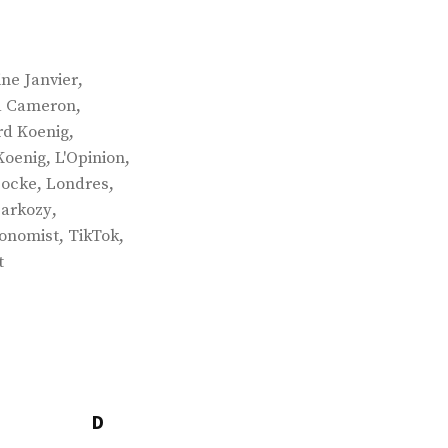
,
ine Janvier
,
d Cameron
,
d Koenig
,
,
Koenig
L'Opinion
,
,
Locke
Londres
,
sarkozy
,
,
onomist
TikTok
t
D