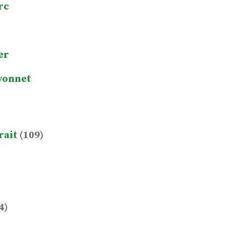
rc
er
yonnet
rait
(109)
4)