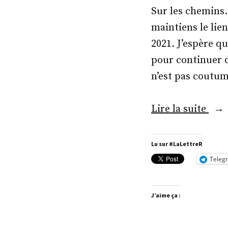
Sur les chemins.
maintiens le lie
2021. J’espère qu
pour continuer d
n’est pas coutum
« M
Lire la suite
Gas
Koe
Lu sur #LaLettreR
Teleg
J’aime ça :