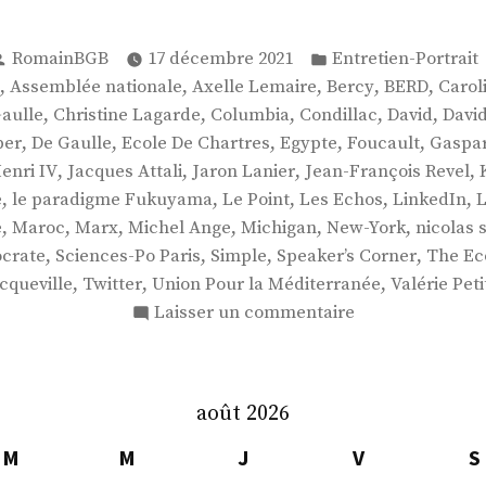
Publié
Publié
RomainBGB
17 décembre 2021
Entretien-Portrait
par
dans
:
,
,
,
,
,
Assemblée nationale
Axelle Lemaire
Bercy
BERD
Carol
,
,
,
,
,
aulle
Christine Lagarde
Columbia
Condillac
David
Davi
,
,
,
,
,
ber
De Gaulle
Ecole De Chartres
Egypte
Foucault
Gaspar
,
,
,
,
enri IV
Jacques Attali
Jaron Lanier
Jean-François Revel
,
,
,
,
,
e
le paradigme Fukuyama
Le Point
Les Echos
LinkedIn
,
,
,
,
,
,
é
Maroc
Marx
Michel Ange
Michigan
New-York
nicolas 
,
,
,
,
ocrate
Sciences-Po Paris
Simple
Speaker’s Corner
The Ec
,
,
,
cqueville
Twitter
Union Pour la Méditerranée
Valérie Peti
sur
Laisser un commentaire
M.
Gaspard
Koenig
août 2026
M
M
J
V
S