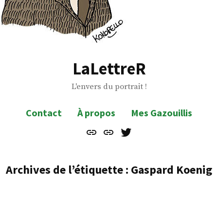
LaLettreR
L'envers du portrait !
Contact
À propos
Mes Gazouillis
Contact
À
Mes
propos
Gazouillis
Archives de l’étiquette :
Gaspard Koenig