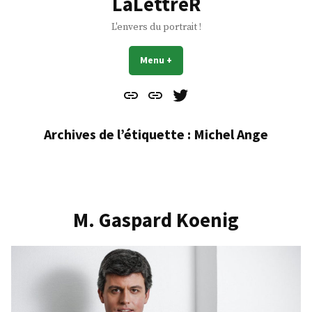
LaLettreR
L'envers du portrait !
Menu
+
déplié
réduit
Contact
À
Mes
propos
Gazouillis
Archives de l’étiquette :
Michel Ange
M. Gaspard Koenig