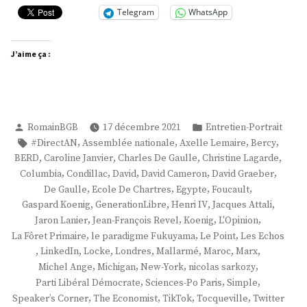
Telegram
WhatsApp
J’aime ça :
Publié
Publié
RomainBGB
17 décembre 2021
Entretien-Portrait
par
dans
Étiquettes :
,
,
,
,
#DirectAN
Assemblée nationale
Axelle Lemaire
Bercy
,
,
,
,
BERD
Caroline Janvier
Charles De Gaulle
Christine Lagarde
,
,
,
,
,
Columbia
Condillac
David
David Cameron
David Graeber
,
,
,
,
De Gaulle
Ecole De Chartres
Egypte
Foucault
,
,
,
,
Gaspard Koenig
GenerationLibre
Henri IV
Jacques Attali
,
,
,
,
Jaron Lanier
Jean-François Revel
Koenig
L'Opinion
,
,
,
La Fôret Primaire
le paradigme Fukuyama
Le Point
Les Echos
,
,
,
,
,
,
,
LinkedIn
Locke
Londres
Mallarmé
Maroc
Marx
,
,
,
,
Michel Ange
Michigan
New-York
nicolas sarkozy
,
,
,
Parti Libéral Démocrate
Sciences-Po Paris
Simple
,
,
,
,
Speaker’s Corner
The Economist
TikTok
Tocqueville
Twitter