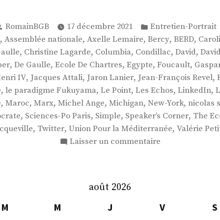
Publié
Publié
RomainBGB
17 décembre 2021
Entretien-Portrait
par
dans
:
,
,
,
,
,
Assemblée nationale
Axelle Lemaire
Bercy
BERD
Carol
,
,
,
,
,
aulle
Christine Lagarde
Columbia
Condillac
David
Davi
,
,
,
,
,
ber
De Gaulle
Ecole De Chartres
Egypte
Foucault
Gaspar
,
,
,
,
enri IV
Jacques Attali
Jaron Lanier
Jean-François Revel
,
,
,
,
,
e
le paradigme Fukuyama
Le Point
Les Echos
LinkedIn
,
,
,
,
,
,
é
Maroc
Marx
Michel Ange
Michigan
New-York
nicolas 
,
,
,
,
ocrate
Sciences-Po Paris
Simple
Speaker’s Corner
The Ec
,
,
,
cqueville
Twitter
Union Pour la Méditerranée
Valérie Peti
sur
Laisser un commentaire
M.
Gaspard
Koenig
août 2026
M
M
J
V
S