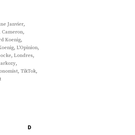
,
ine Janvier
,
d Cameron
,
d Koenig
,
,
Koenig
L'Opinion
,
,
Locke
Londres
,
sarkozy
,
,
onomist
TikTok
t
D