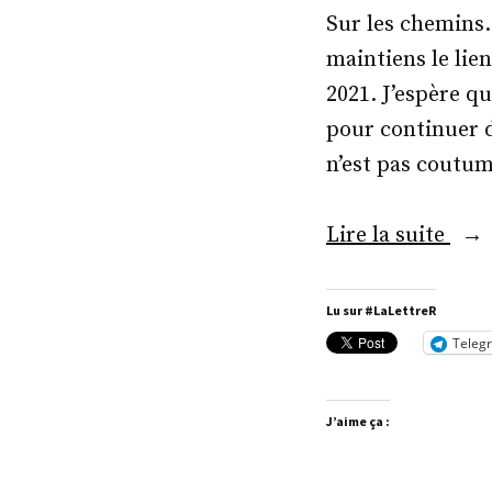
Sur les chemins.
maintiens le lie
2021. J’espère qu
pour continuer d
n’est pas coutum
« M
Lire la suite
Gas
Koe
Lu sur #LaLettreR
Teleg
J’aime ça :