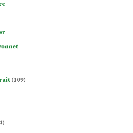
rc
er
yonnet
rait
(109)
4)