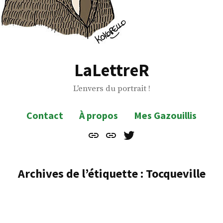
LaLettreR
L'envers du portrait !
Contact
À propos
Mes Gazouillis
Contact
À
Mes
propos
Gazouillis
Archives de l’étiquette :
Tocqueville