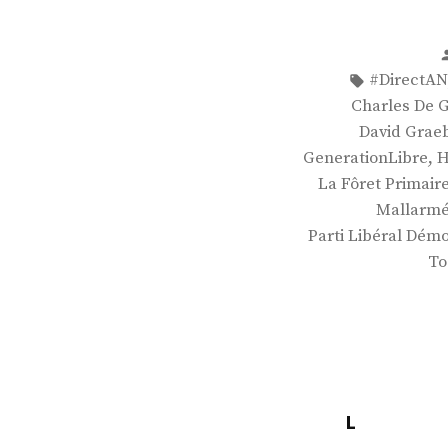
Étiquettes 
#DirectAN
Charles De G
David Grae
,
GenerationLibre
H
La Fôret Primair
Mallarm
Parti Libéral Dém
To
L