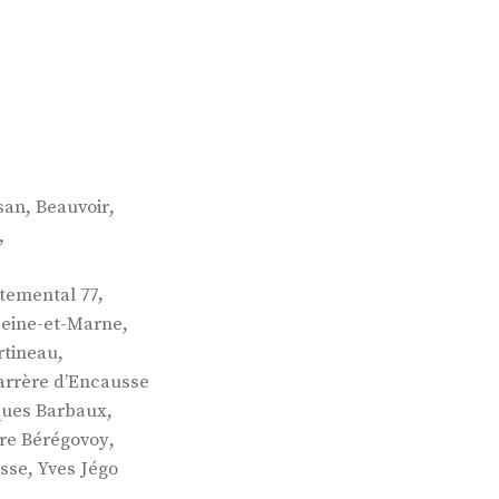
,
,
san
Beauvoir
,
,
temental 77
,
Seine-et-Marne
,
rtineau
arrère d’Encausse
,
ques Barbaux
,
rre Bérégovoy
,
esse
Yves Jégo