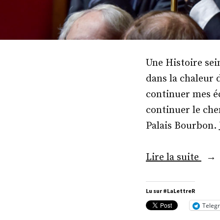
Une Histoire sei
dans la chaleur 
continuer mes éc
continuer le che
Palais Bourbon. 
« M
Lire la suite
Jean
Lou
Lu sur #LaLettreR
Thié
Teleg