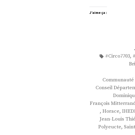
J’aime ça :
Étiquettes :
,
#Circo7703
Br
Communauté d
Conseil Départem
Dominiqu
François Mitterran
,
,
Horace
IHED
Jean-Louis Thié
,
Polyeucte
Sain