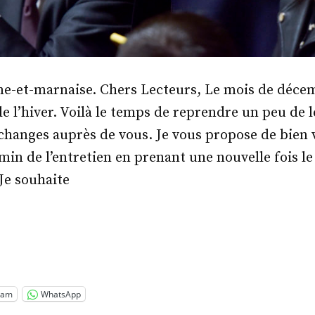
ne-et-marnaise. Chers Lecteurs, Le mois de décem
de l’hiver. Voilà le temps de reprendre un peu de l
hanges auprès de vous. Je vous propose de bien 
min de l’entretien en prenant une nouvelle fois l
Je souhaite
.
-
is
riot »
ram
WhatsApp