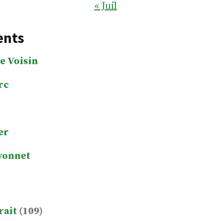
« Juil
ents
e Voisin
rc
er
yonnet
rait
(109)