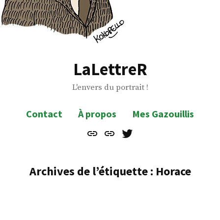
LaLettreR
L'envers du portrait !
Contact
À propos
Mes Gazouillis
Contact
À
Mes
propos
Gazouillis
Archives de l’étiquette :
Horace