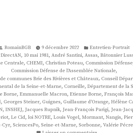
Publié
Publié
RomainBGB
9 décembre 2022
Entretien-Portrait
par
dans
,
,
,
,
#DirectAN
10 mai 1981
André Santini
Assas
Bâtonnier Lus
,
,
,
ie Centrale
CHEMI
Christian Poteau
Commission Défense
,
Commission Défense de l'Assemblée Nationale
,
e communes Brie des Rivières et Châteaux
Conseil Dépar
,
,
ental de la Seine-et-Marne
Corneille
Département de la 
,
,
,
e Borne
Emmanuelle Macron
Etienne Borne
François Ma
,
,
,
,
d
Georges Steiner
Guignes
Guillaume d'Orange
Hélène C
,
,
,
,
N
INSHEJ
Jacques Rupnik
Jean-François Parigi
Jean-Jac
,
,
,
,
,
,
riot
Le Cid
loi NOTRE
Louis Vogel
Mormant
Nangis
Pie
,
,
,
,
t-Cyr
SciencesPo
Seine-et-Marne
Sorbonne
Valérie Pécr
sur
Laisser un commentaire