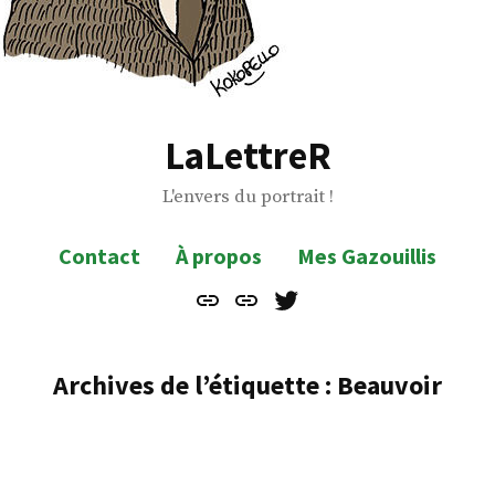
LaLettreR
L'envers du portrait !
Contact
À propos
Mes Gazouillis
Contact
À
Mes
propos
Gazouillis
Archives de l’étiquette :
Beauvoir