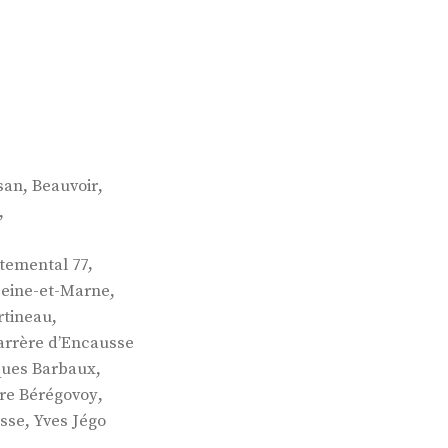
,
,
san
Beauvoir
,
,
temental 77
,
Seine-et-Marne
,
rtineau
arrère d’Encausse
,
ques Barbaux
,
rre Bérégovoy
,
esse
Yves Jégo