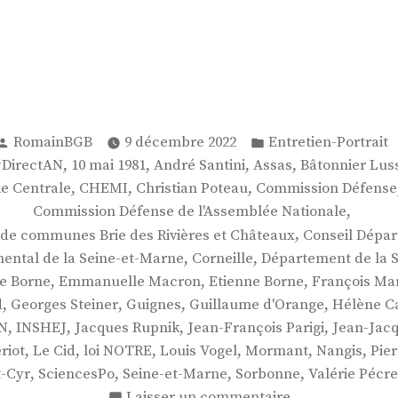
Publié
Publié
RomainBGB
9 décembre 2022
Entretien-Portrait
par
dans
,
,
,
,
#DirectAN
10 mai 1981
André Santini
Assas
Bâtonnier Lus
,
,
,
ie Centrale
CHEMI
Christian Poteau
Commission Défense
,
Commission Défense de l'Assemblée Nationale
,
e communes Brie des Rivières et Châteaux
Conseil Dépar
,
,
ental de la Seine-et-Marne
Corneille
Département de la 
,
,
,
e Borne
Emmanuelle Macron
Etienne Borne
François Ma
,
,
,
,
d
Georges Steiner
Guignes
Guillaume d'Orange
Hélène C
,
,
,
,
N
INSHEJ
Jacques Rupnik
Jean-François Parigi
Jean-Jac
,
,
,
,
,
,
riot
Le Cid
loi NOTRE
Louis Vogel
Mormant
Nangis
Pie
,
,
,
,
t-Cyr
SciencesPo
Seine-et-Marne
Sorbonne
Valérie Pécr
sur
Laisser un commentaire