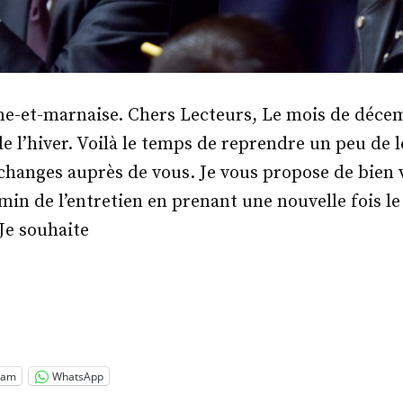
ne-et-marnaise. Chers Lecteurs, Le mois de décem
de l’hiver. Voilà le temps de reprendre un peu de l
hanges auprès de vous. Je vous propose de bien 
min de l’entretien en prenant une nouvelle fois l
Je souhaite
.
-
is
riot »
ram
WhatsApp