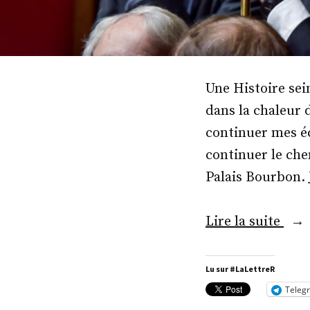
Une Histoire sei
dans la chaleur 
continuer mes éc
continuer le che
Palais Bourbon. 
« M
Lire la suite
Jean
Lou
Lu sur #LaLettreR
Thié
Teleg