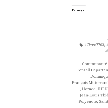
J’aime ça :
Étiquettes :
,
#Circo7703
Br
Communauté d
Conseil Départem
Dominiqu
François Mitterran
,
,
Horace
IHED
Jean-Louis Thié
,
Polyeucte
Sain