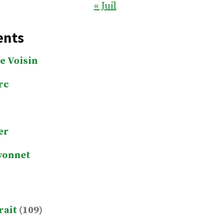
« Juil
ents
e Voisin
rc
er
yonnet
rait
(109)