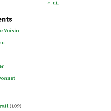
« Juil
ents
e Voisin
rc
er
yonnet
rait
(109)