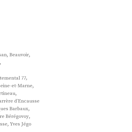
,
,
san
Beauvoir
,
,
temental 77
,
Seine-et-Marne
,
rtineau
arrère d’Encausse
,
ques Barbaux
,
rre Bérégovoy
,
esse
Yves Jégo