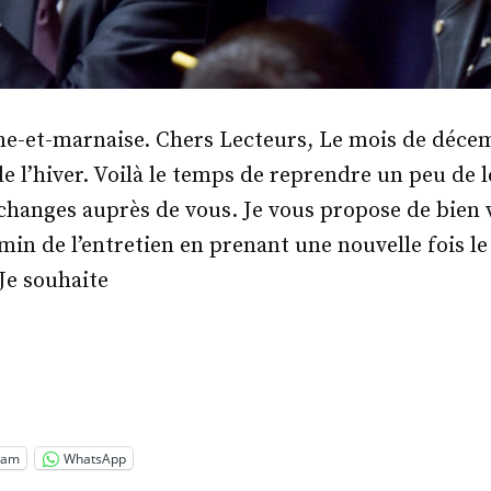
ne-et-marnaise. Chers Lecteurs, Le mois de décem
de l’hiver. Voilà le temps de reprendre un peu de l
hanges auprès de vous. Je vous propose de bien 
min de l’entretien en prenant une nouvelle fois l
Je souhaite
.
-
is
riot »
ram
WhatsApp