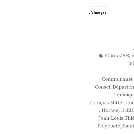
J’aime ça :
Étiquettes :
,
#Circo7703
Br
Communauté d
Conseil Départem
Dominiqu
François Mitterran
,
,
Horace
IHED
Jean-Louis Thié
,
Polyeucte
Sain