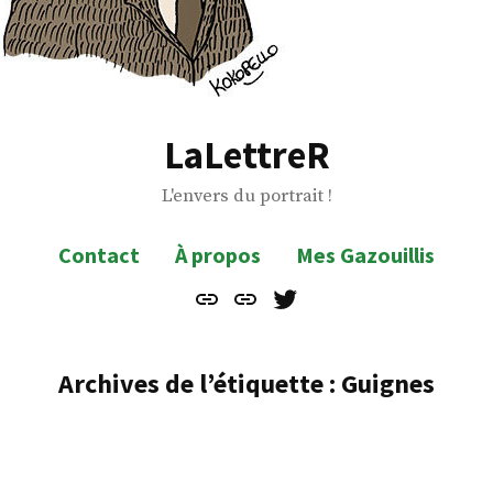
LaLettreR
L'envers du portrait !
Contact
À propos
Mes Gazouillis
Contact
À
Mes
propos
Gazouillis
Archives de l’étiquette :
Guignes