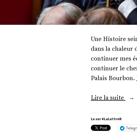
Une Histoire sei
dans la chaleur 
continuer mes éc
continuer le che
Palais Bourbon. 
« M
Lire la suite
Jean
Lou
Lu sur #LaLettreR
Thié
Teleg