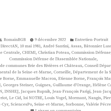
Publié
Publié
RomainBGB
9 décembre 2022
Entretien-Portrait
par
dans
,
,
,
,
#DirectAN
10 mai 1981
André Santini
Assas
Bâtonnier Lus
,
,
,
ie Centrale
CHEMI
Christian Poteau
Commission Défense
,
Commission Défense de l'Assemblée Nationale
,
e communes Brie des Rivières et Châteaux
Conseil Dépar
,
,
ental de la Seine-et-Marne
Corneille
Département de la 
,
,
,
e Borne
Emmanuelle Macron
Etienne Borne
François Ma
,
,
,
,
d
Georges Steiner
Guignes
Guillaume d'Orange
Hélène C
,
,
,
,
N
INSHEJ
Jacques Rupnik
Jean-François Parigi
Jean-Jac
,
,
,
,
,
,
riot
Le Cid
loi NOTRE
Louis Vogel
Mormant
Nangis
Pie
,
,
,
,
t-Cyr
SciencesPo
Seine-et-Marne
Sorbonne
Valérie Pécr
sur
Laisser un commentaire