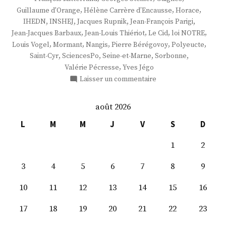
,
,
,
Guillaume d'Orange
Hélène Carrère d’Encausse
Horace
,
,
,
,
IHEDN
INSHEJ
Jacques Rupnik
Jean-François Parigi
,
,
,
,
Jean-Jacques Barbaux
Jean-Louis Thiériot
Le Cid
loi NOTRE
,
,
,
,
,
Louis Vogel
Mormant
Nangis
Pierre Bérégovoy
Polyeucte
,
,
,
,
Saint-Cyr
SciencesPo
Seine-et-Marne
Sorbonne
,
Valérie Pécresse
Yves Jégo
sur
Laisser un commentaire
M.
Jean-
août 2026
Louis
Thiériot
L
M
M
J
V
S
D
1
2
3
4
5
6
7
8
9
10
11
12
13
14
15
16
17
18
19
20
21
22
23