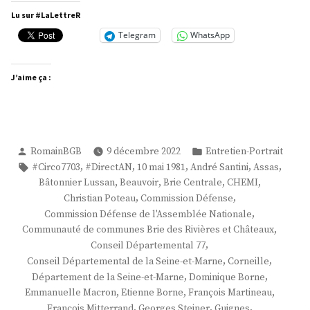
Louis
Lu sur #LaLettreR
Thiériot »
Telegram
WhatsApp
J’aime ça :
Publié
Publié
RomainBGB
9 décembre 2022
Entretien-Portrait
par
dans
Étiquettes :
,
,
,
,
,
#Circo7703
#DirectAN
10 mai 1981
André Santini
Assas
,
,
,
,
Bâtonnier Lussan
Beauvoir
Brie Centrale
CHEMI
,
,
Christian Poteau
Commission Défense
,
Commission Défense de l'Assemblée Nationale
,
Communauté de communes Brie des Rivières et Châteaux
,
Conseil Départemental 77
,
,
Conseil Départemental de la Seine-et-Marne
Corneille
,
,
Département de la Seine-et-Marne
Dominique Borne
,
,
,
Emmanuelle Macron
Etienne Borne
François Martineau
,
,
,
François Mitterrand
Georges Steiner
Guignes