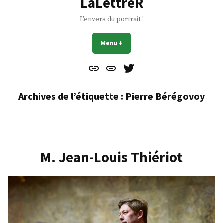
LaLettreR
L'envers du portrait !
Menu
+
déplié
réduit
Contact
À
Mes
propos
Gazouillis
Archives de l’étiquette :
Pierre Bérégovoy
M. Jean-Louis Thiériot