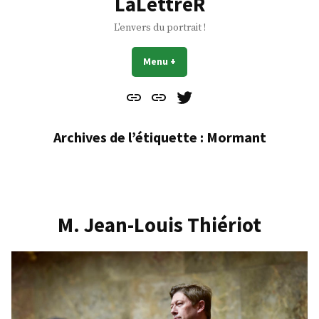
LaLettreR
L'envers du portrait !
Menu
+
déplié
réduit
Contact
À
Mes
propos
Gazouillis
Archives de l’étiquette :
Mormant
M. Jean-Louis Thiériot