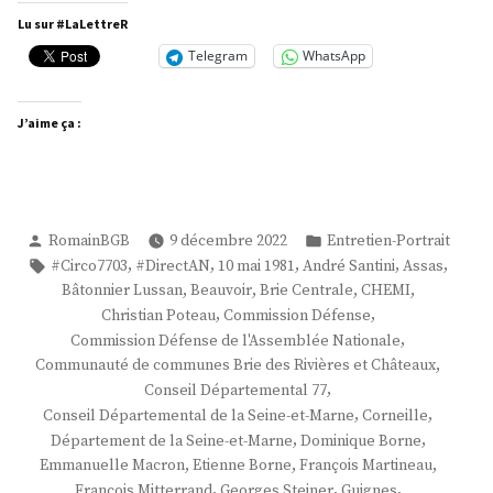
Louis
Lu sur #LaLettreR
Thiériot »
Telegram
WhatsApp
J’aime ça :
Publié
Publié
RomainBGB
9 décembre 2022
Entretien-Portrait
par
dans
Étiquettes :
,
,
,
,
,
#Circo7703
#DirectAN
10 mai 1981
André Santini
Assas
,
,
,
,
Bâtonnier Lussan
Beauvoir
Brie Centrale
CHEMI
,
,
Christian Poteau
Commission Défense
,
Commission Défense de l'Assemblée Nationale
,
Communauté de communes Brie des Rivières et Châteaux
,
Conseil Départemental 77
,
,
Conseil Départemental de la Seine-et-Marne
Corneille
,
,
Département de la Seine-et-Marne
Dominique Borne
,
,
,
Emmanuelle Macron
Etienne Borne
François Martineau
,
,
,
François Mitterrand
Georges Steiner
Guignes