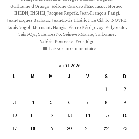
,
,
,
Guillaume d'Orange
Hélène Carrère d’Encausse
Horace
,
,
,
,
IHEDN
INSHEJ
Jacques Rupnik
Jean-François Parigi
,
,
,
,
Jean-Jacques Barbaux
Jean-Louis Thiériot
Le Cid
loi NOTRE
,
,
,
,
,
Louis Vogel
Mormant
Nangis
Pierre Bérégovoy
Polyeucte
,
,
,
,
Saint-Cyr
SciencesPo
Seine-et-Marne
Sorbonne
,
Valérie Pécresse
Yves Jégo
sur
Laisser un commentaire
M.
Jean-
août 2026
Louis
Thiériot
L
M
M
J
V
S
D
1
2
3
4
5
6
7
8
9
10
11
12
13
14
15
16
17
18
19
20
21
22
23