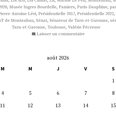
,
,
,
,
,
,
ains
Loi 3DS
Loi Climat
LR
Marine Le Pen
Montauban
M
,
,
,
,
2020
Musée Ingres Bourdelle
Pamiers
Paris-Dauphine
pas
,
,
,
Pierre-Antoine Lévi
Présidentielle 2017
Présidentielle 2022
,
,
,
oT de Montauban
Sénat
Sénateur de Tarn-et-Garonne
sén
,
,
Tarn-et-Garonne
Toulouse
Valérie Pécresse
sur
Laisser un commentaire
M.
Pierre-
Antoine
août 2026
Levi
M
M
J
V
S
1
4
5
6
7
8
11
12
13
14
15