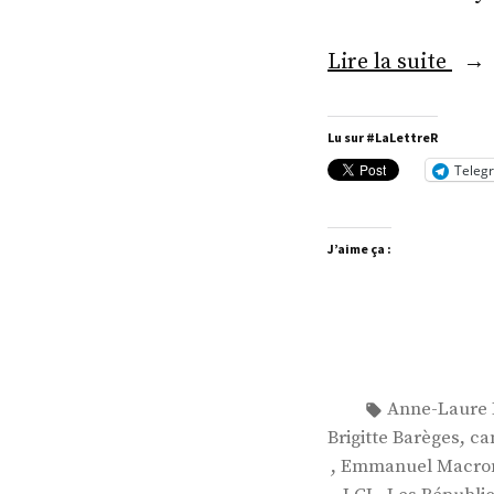
« M
Lire la suite
Pier
Ant
Lu sur #LaLettreR
Levi
Teleg
J’aime ça :
Étiquettes :
Anne-Laure 
,
Brigitte Barèges
ca
,
Emmanuel Macro