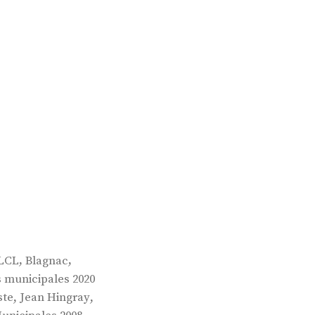
,
,
 LCL
Blagnac
s municipales 2020
,
,
ste
Jean Hingray