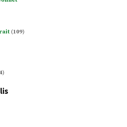
yonnet
rait
(109)
4)
lis