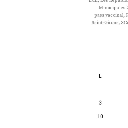
,
LCL
Les Républic
Municipales 
,
pass vaccinal
,
Saint-Girons
SC
L
3
10