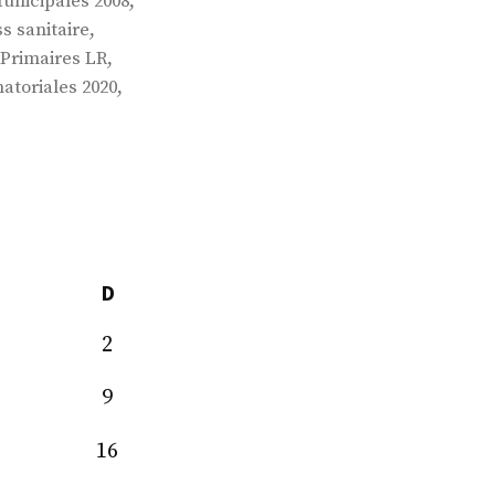
,
unicipales 2008
,
s sanitaire
,
Primaires LR
,
atoriales 2020
D
2
9
16