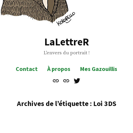
LaLettreR
L'envers du portrait !
Contact
À propos
Mes Gazouillis
Contact
À
Mes
propos
Gazouillis
Archives de l’étiquette :
Loi 3DS