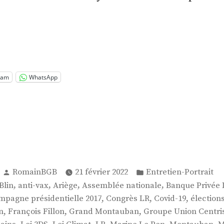
.
re-
oine
 »
ram
WhatsApp
Publié
Publié
RomainBGB
21 février 2022
Entretien-Portrait
par
dans
,
,
,
,
Blin
anti-vax
Ariège
Assemblée nationale
Banque Privée
,
,
,
mpagne présidentielle 2017
Congrès LR
Covid-19
élection
,
,
,
n
François Fillon
Grand Montauban
Groupe Union Centri