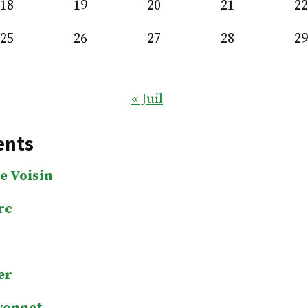
18
19
20
21
22
25
26
27
28
29
« Juil
ents
e Voisin
rc
er