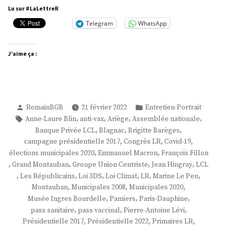
Antoine
Lu sur #LaLettreR
Levi »
Telegram
WhatsApp
J’aime ça :
Publié
Publié
RomainBGB
21 février 2022
Entretien-Portrait
par
dans
Étiquettes :
,
,
,
,
Anne-Laure Blin
anti-vax
Ariège
Assemblée nationale
,
,
,
Banque Privée LCL
Blagnac
Brigitte Barèges
,
,
,
campagne présidentielle 2017
Congrès LR
Covid-19
,
,
élections municipales 2020
Emmanuel Macron
François Fillon
,
,
,
,
Grand Montauban
Groupe Union Centriste
Jean Hingray
LCL
,
,
,
,
,
,
Les Républicains
Loi 3DS
Loi Climat
LR
Marine Le Pen
,
,
,
Montauban
Municipales 2008
Municipales 2020
,
,
,
Musée Ingres Bourdelle
Pamiers
Paris-Dauphine
,
,
,
pass sanitaire
pass vaccinal
Pierre-Antoine Lévi
,
,
,
Présidentielle 2017
Présidentielle 2022
Primaires LR