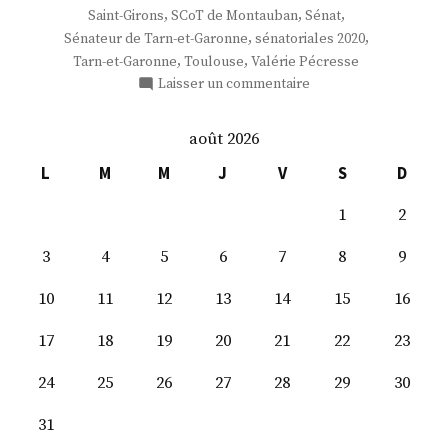
,
,
,
Saint-Girons
SCoT de Montauban
Sénat
,
,
Sénateur de Tarn-et-Garonne
sénatoriales 2020
,
,
Tarn-et-Garonne
Toulouse
Valérie Pécresse
sur
Laisser un commentaire
M.
Pierre-
août 2026
Antoine
Levi
L
M
M
J
V
S
D
1
2
3
4
5
6
7
8
9
10
11
12
13
14
15
16
17
18
19
20
21
22
23
24
25
26
27
28
29
30
31