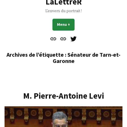
LaLettreR
L'envers du portrait !
Menu
+
déplié
réduit
Contact
À
Mes
propos
Gazouillis
Archives de l’étiquette :
Sénateur de Tarn-et-
Garonne
M. Pierre-Antoine Levi