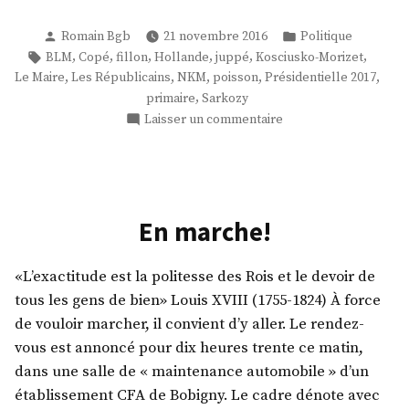
Publié
Publié
Romain Bgb
21 novembre 2016
Politique
par
dans
Étiquettes :
,
,
,
,
,
,
BLM
Copé
fillon
Hollande
juppé
Kosciusko-Morizet
,
,
,
,
,
Le Maire
Les Républicains
NKM
poisson
Présidentielle 2017
,
primaire
Sarkozy
sur
Laisser un commentaire
#PrimaireOuverte
En marche!
«L’exactitude est la politesse des Rois et le devoir de
tous les gens de bien» Louis XVIII (1755-1824) À force
de vouloir marcher, il convient d’y aller. Le rendez-
vous est annoncé pour dix heures trente ce matin,
dans une salle de « maintenance automobile » d’un
établissement CFA de Bobigny. Le cadre dénote avec