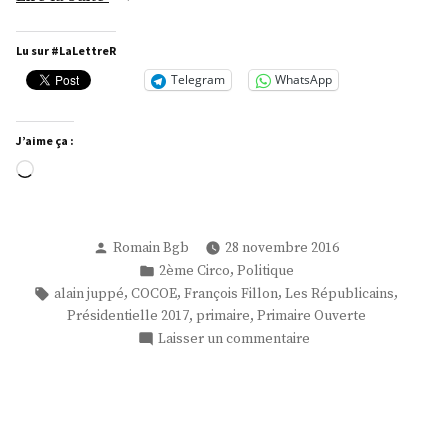
retour
de
Lu sur #LaLettreR
Fangio »
Telegram
WhatsApp
J’aime ça :
Chargement…
Publié
Romain Bgb
28 novembre 2016
par
Publié
,
2ème Circo
Politique
dans
Étiquettes :
,
,
,
,
alain juppé
COCOE
François Fillon
Les Républicains
,
,
Présidentielle 2017
primaire
Primaire Ouverte
sur
Laisser un commentaire
Le
retour
de
Fangio