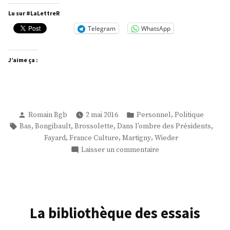
Lu sur #LaLettreR
Telegram
WhatsApp
J’aime ça :
Publié
Publié
,
Romain Bgb
2 mai 2016
Personnel
Politique
par
dans
Étiquettes :
,
,
,
,
Bas
Bongibault
Brossolette
Dans l'ombre des Présidents
,
,
,
Fayard
France Culture
Martigny
Wieder
sur
Laisser un commentaire
L’atelier
du
pouvoir
–
30/04/2016
La bibliothèque des essais