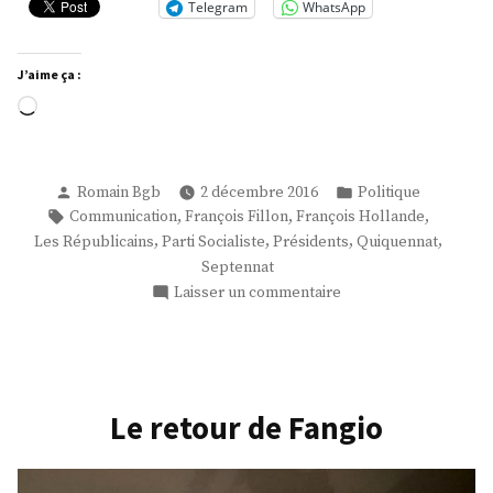
Telegram
WhatsApp
J’aime ça :
Chargement…
Publié
Publié
Romain Bgb
2 décembre 2016
Politique
par
dans
Étiquettes :
,
,
,
Communication
François Fillon
François Hollande
,
,
,
,
Les Républicains
Parti Socialiste
Présidents
Quiquennat
Septennat
sur
Laisser un commentaire
L’Au
Revoir!
Le retour de Fangio