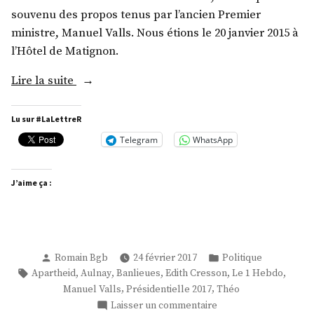
souvenu des propos tenus par l’ancien Premier
ministre, Manuel Valls. Nous étions le 20 janvier 2015 à
l’Hôtel de Matignon.
« #Banlieues »
Lire la suite
Lu sur #LaLettreR
Telegram
WhatsApp
J’aime ça :
Publié
Publié
Romain Bgb
24 février 2017
Politique
par
dans
Étiquettes :
,
,
,
,
,
Apartheid
Aulnay
Banlieues
Edith Cresson
Le 1 Hebdo
,
,
Manuel Valls
Présidentielle 2017
Théo
sur
Laisser un commentaire