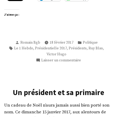
J’aime ça :
Publié
Publié
Romain Bgb
18 février 2017
Politique
par
dans
Étiquettes :
,
,
,
,
Le 1 Hebdo
Présidentielle 2017
Présidents
Ruy Blas
Victor Hugo
sur
Laisser un commentaire
La
grande
lessive
Un président et sa primaire
Un cadeau de Noël n’aura jamais aussi bien porté son
nom. Ce dimanche 15 janvier 2017, aux alentours de