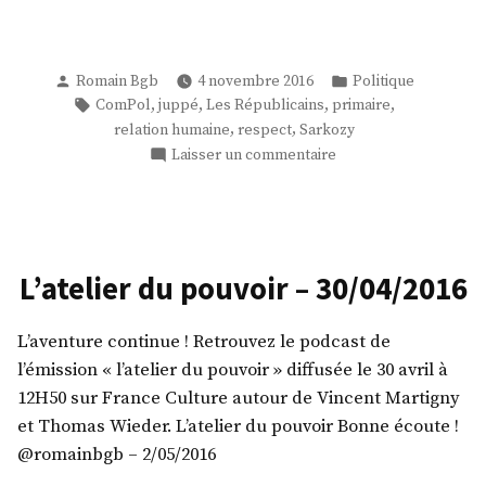
Publié
Publié
Romain Bgb
4 novembre 2016
Politique
par
dans
Étiquettes :
,
,
,
,
ComPol
juppé
Les Républicains
primaire
,
,
relation humaine
respect
Sarkozy
sur
Laisser un commentaire
Respect?!…
L’atelier du pouvoir – 30/04/2016
L’aventure continue ! Retrouvez le podcast de
l’émission « l’atelier du pouvoir » diffusée le 30 avril à
12H50 sur France Culture autour de Vincent Martigny
et Thomas Wieder. L’atelier du pouvoir Bonne écoute !
@romainbgb – 2/05/2016