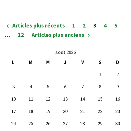
bibliothèque
des
essais
Pagination
Articles plus récents
1
2
3
4
5
des
…
12
Articles plus anciens
publications
août 2026
L
M
M
J
V
S
D
1
2
3
4
5
6
7
8
9
10
11
12
13
14
15
16
17
18
19
20
21
22
23
24
25
26
27
28
29
30