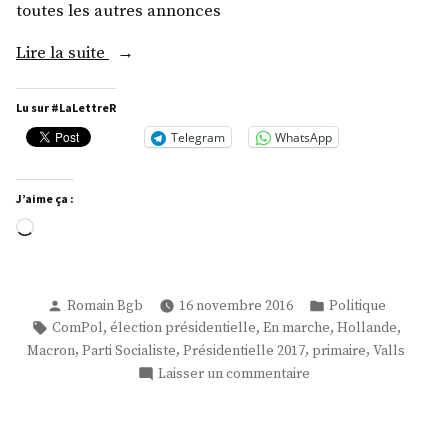
toutes les autres annonces
« En
Lire la suite
marche! »
Lu sur #LaLettreR
Telegram
WhatsApp
J’aime ça :
Chargement…
Publié
Publié
Romain Bgb
16 novembre 2016
Politique
par
dans
Étiquettes :
,
,
,
,
ComPol
élection présidentielle
En marche
Hollande
,
,
,
,
Macron
Parti Socialiste
Présidentielle 2017
primaire
Valls
sur
Laisser un commentaire
En
marche!