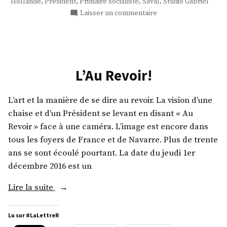
,
,
,
,
Hollande
Président
Primaire socialiste
Saval
Studio Gabriel
sur
Laisser un commentaire
Un
président
et
sa
primaire
L’Au Revoir!
L’art et la manière de se dire au revoir. La vision d’une
chaise et d’un Président se levant en disant « Au
Revoir » face à une caméra. L’image est encore dans
tous les foyers de France et de Navarre. Plus de trente
ans se sont écoulé pourtant. La date du jeudi 1er
décembre 2016 est un
« L’Au
Lire la suite
Revoir! »
Lu sur #LaLettreR