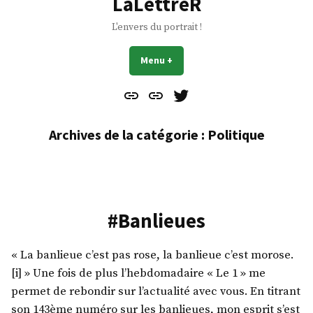
LaLettreR
L'envers du portrait !
Menu
+
déplié
réduit
Contact
À
Mes
propos
Gazouillis
Archives de la catégorie :
Politique
#Banlieues
« La banlieue c’est pas rose, la banlieue c’est morose.
[i] » Une fois de plus l’hebdomadaire « Le 1 » me
permet de rebondir sur l’actualité avec vous. En titrant
son 143ème numéro sur les banlieues, mon esprit s’est