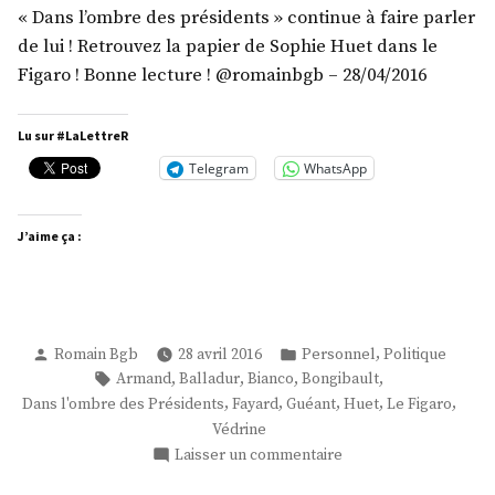
« Dans l’ombre des présidents » continue à faire parler
de lui ! Retrouvez la papier de Sophie Huet dans le
Figaro ! Bonne lecture ! @romainbgb – 28/04/2016
Lu sur #LaLettreR
Telegram
WhatsApp
J’aime ça :
Publié
Publié
,
Romain Bgb
28 avril 2016
Personnel
Politique
par
dans
Étiquettes :
,
,
,
,
Armand
Balladur
Bianco
Bongibault
,
,
,
,
,
Dans l'ombre des Présidents
Fayard
Guéant
Huet
Le Figaro
Védrine
sur
Laisser un commentaire
La