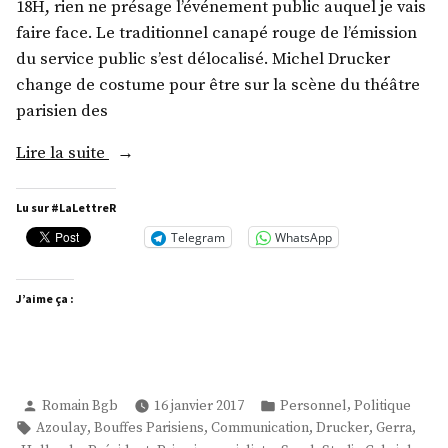
18H, rien ne présage l’événement public auquel je vais
faire face. Le traditionnel canapé rouge de l’émission
du service public s’est délocalisé. Michel Drucker
change de costume pour être sur la scène du théâtre
parisien des
« Un
Lire la suite
président
et
Lu sur #LaLettreR
sa
Telegram
WhatsApp
primaire »
J’aime ça :
Publié
Publié
,
Romain Bgb
16 janvier 2017
Personnel
Politique
par
dans
Étiquettes :
,
,
,
,
,
Azoulay
Bouffes Parisiens
Communication
Drucker
Gerra