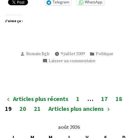
Telegram
WhatsApp
voyelles »
J’aime ça :
Publié
Publié
Romain Bgb
9 juillet 2009
Politique
par
dans
sur
Laisser un commentaire
Trois
consonnes
et
Trois
voyelles
Pagination
Articles plus récents
1
…
17
18
des
19
20
21
Articles plus anciens
publications
août 2026
L
M
M
J
V
S
D