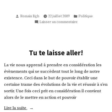
Publié
Publié
Romain Bgb
22 juillet 2009
Politique
par
dans
sur
Laisser un commentaire
petite
pensée
nocturne
Tu te laisse aller!
La vie nous apprend à prendre en considération les
évènements qui se succèdent tout le long de notre
existence. Ceci dans le but de pouvoir établir une
certaine trame des évolutions de la vie et réussir à s’en
sortir. Une fois ceci prit en considération il convient
alors de le mettre en action et pouvoir
« Tu
Lire la suite