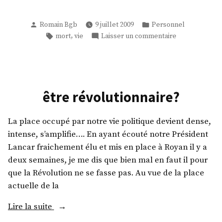
Publié
Publié
Romain Bgb
9 juillet 2009
Personnel
par
dans
Étiquettes :
sur
,
mort
vie
Laisser un commentaire
Réfléxion
…
être révolutionnaire?
La place occupé par notre vie politique devient dense,
intense, s’amplifie…. En ayant écouté notre Président
Lancar fraichement élu et mis en place à Royan il y a
deux semaines, je me dis que bien mal en faut il pour
que la Révolution ne se fasse pas. Au vue de la place
actuelle de la
« être
Lire la suite
révolutionnaire? »