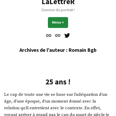
LaLettreR
L'envers du portrait !
Menu
+
déplié
réduit
Contact
À
Mes
propos
Gazouillis
Archives de l’auteur :
Romain Bgb
25 ans !
Le cap de toute une vie se base sur l’adéquation d’un
âge, d’une époque, d’un moment donné avec la
relation qu’il entretient avec le contexte. En effet,
voyant arriver à grand pas le cap du quart de siècle je