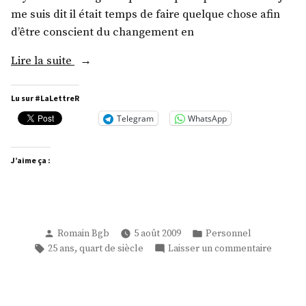
me suis dit il était temps de faire quelque chose afin
d’être conscient du changement en
« 25
Lire la suite
ans
! »
Lu sur #LaLettreR
Telegram
WhatsApp
J’aime ça :
Publié
Publié
Romain Bgb
5 août 2009
Personnel
par
dans
Étiquettes :
sur
,
25 ans
quart de siècle
Laisser un commentaire
25
ans
!