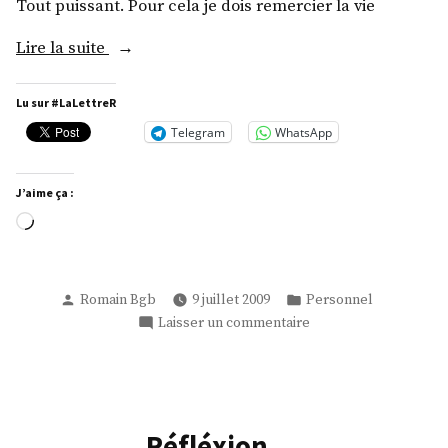
Tout puissant. Pour cela je dois remercier la vie
« Quelque
Lire la suite
part…. »
Lu sur #LaLettreR
Telegram
WhatsApp
J’aime ça :
Chargement…
Publié
Publié
Romain Bgb
9 juillet 2009
Personnel
par
dans
sur
Laisser un commentaire
Quelque
part….
Réfléxion …