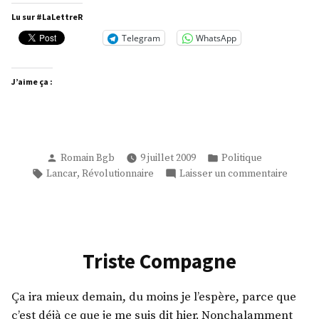
Lu sur #LaLettreR
Telegram
WhatsApp
J’aime ça :
Publié
Publié
Romain Bgb
9 juillet 2009
Politique
par
dans
Étiquettes :
sur
,
Lancar
Révolutionnaire
Laisser un commentaire
être
révolut
Triste Compagne
Ça ira mieux demain, du moins je l’espère, parce que
c’est déjà ce que je me suis dit hier. Nonchalamment