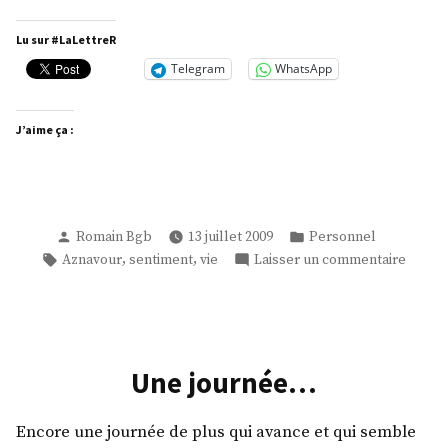
te
laisse
Lu sur #LaLettreR
aller! »
Telegram
WhatsApp
J’aime ça :
Publié
Publié
Romain Bgb
13 juillet 2009
Personnel
par
dans
Étiquettes :
sur
,
,
Aznavour
sentiment
vie
Laisser un commentaire
Tu
te
laisse
aller!
Une journée…
Encore une journée de plus qui avance et qui semble