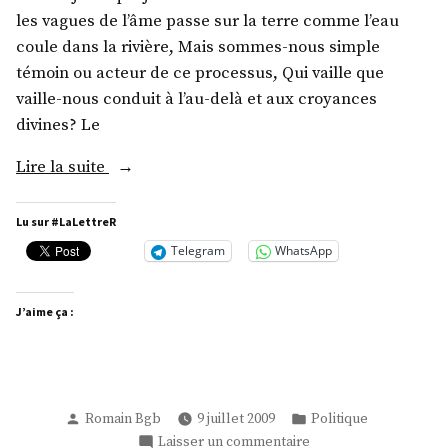
les vagues de l’âme passe sur la terre comme l’eau
coule dans la rivière, Mais sommes-nous simple
témoin ou acteur de ce processus, Qui vaille que
vaille-nous conduit à l’au-delà et aux croyances
divines? Le
« Triste
Lire la suite
Compagne »
Lu sur #LaLettreR
Telegram
WhatsApp
J’aime ça :
Publié
Publié
Romain Bgb
9 juillet 2009
Politique
par
dans
sur
Laisser un commentaire