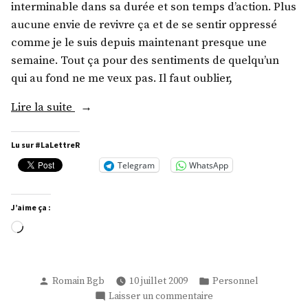
interminable dans sa durée et son temps d’action. Plus
aucune envie de revivre ça et de se sentir oppressé
comme je le suis depuis maintenant presque une
semaine. Tout ça pour des sentiments de quelqu’un
qui au fond ne me veux pas. Il faut oublier,
« Une
Lire la suite
journée… »
Lu sur #LaLettreR
Telegram
WhatsApp
J’aime ça :
Chargement…
Publié
Publié
Romain Bgb
10 juillet 2009
Personnel
par
dans
sur
Laisser un commentaire