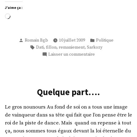
J’aime ça :
Chargement…
Publié
Publié
Romain Bgb
10 juillet 2009
Politique
par
dans
Étiquettes :
,
,
,
Dati
fillon
remaniement
Sarkozy
sur
Laisser un commentaire
Pertes
et
fracas
Quelque part….
Le gros nounours Au fond de soi on a tous une image
de vainqueur dans sa tête qui fait que l’on pense être le
roi de la piste de dance. Mais quand on repense à tout
ça, nous sommes tous égaux devant la loi éternelle du