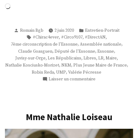
Chargement…
Publié
Publié
Romain Bgb
2 juin 2020
Entretien-Portrait
par
dans
Étiquettes :
,
,
,
#Chirac4ever
#Circo9107
#DirectAN
,
,
7ème circonscription de l'Essonne
Assemblée nationale
,
,
,
Claude Goasguen
Député de l'Essonne
Essonne
,
,
,
,
,
Juvisy-sur-Orge
Les Républicains
Libres
LR
Maire
,
,
,
Nathalie Kosciusko-Morizet
NKM
Plus Jeune Maire de France
,
,
Robin Reda
UMP
Valérie Pécresse
sur
Laisser un commentaire
M.
Robin
Reda
Mme Nathalie Loiseau