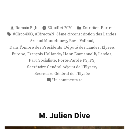
Publié
Publié
Romain Bgb
30 juillet 2020
Entretien-Portrait
par
dans
Étiquettes :
,
,
,
#Circo4003
#DirectAN
3ème circonscription des Landes
,
,
Arnaud Montebourg
Boris Vallaud
,
,
,
Dans l'ombre des Présidents
Député des Landes
Elysée
,
,
,
,
Europe
François Hollande
Henri Emmanuelli
Landes
,
,
,
Parti Socialiste
Porte-Parole PS
PS
,
Secrétaire Général Adjoint de l'Elysée
Secrétaire Général de l'Elysée
sur
Un commentaire
M.
Boris
Vallaud
M. Julien Dive