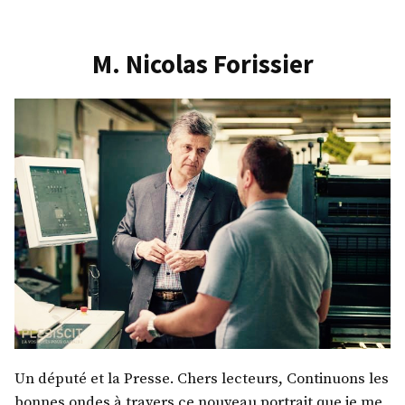
Claire
Carrère-
Gée
M. Nicolas Forissier
Un député et la Presse. Chers lecteurs, Continuons les
bonnes ondes à travers ce nouveau portrait que je me