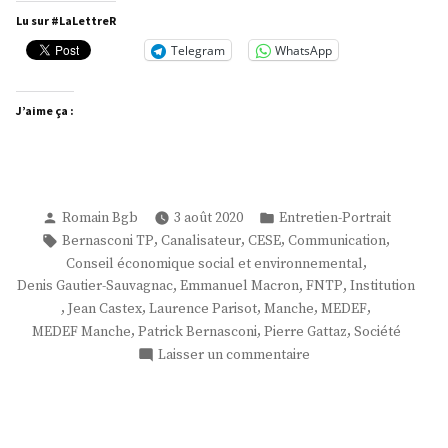
Bernasconi »
Lu sur #LaLettreR
Telegram
WhatsApp
J’aime ça :
Publié
Publié
Romain Bgb
3 août 2020
Entretien-Portrait
par
dans
Étiquettes :
,
,
,
,
Bernasconi TP
Canalisateur
CESE
Communication
,
Conseil économique social et environnemental
,
,
,
Denis Gautier-Sauvagnac
Emmanuel Macron
FNTP
Institution
,
,
,
,
,
Jean Castex
Laurence Parisot
Manche
MEDEF
,
,
,
MEDEF Manche
Patrick Bernasconi
Pierre Gattaz
Société
sur
Laisser un commentaire
M.
Patrick
Bernasconi