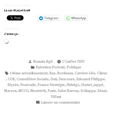
Marie-
Claire
Lu sur #LaLettreR
Carrère-
Telegram
WhatsApp
Gée »
J’aime ça :
Chargement…
Publié
Romain Bgb
17 juillet 2020
par
Publié
,
Entretien-Portrait
Politique
dans
Étiquettes :
,
,
,
,
14ème arrondissement
Bas
Bordeaux
Carrère-Gée
Chirac
,
,
,
,
,
,
COE
Conseillère Sociale
Dati
Descours
Edouard Philippe
,
,
,
,
,
,
Elysée
Fourcade
France Stratégie
Hidalgo
Huriet
juppé
,
,
,
,
,
,
,
Macron
MCCG
Neuwirth
Paris
Salat-Baroux
Schiappa
Sénat
Villani
sur
Laisser un commentaire
Mme
Marie-