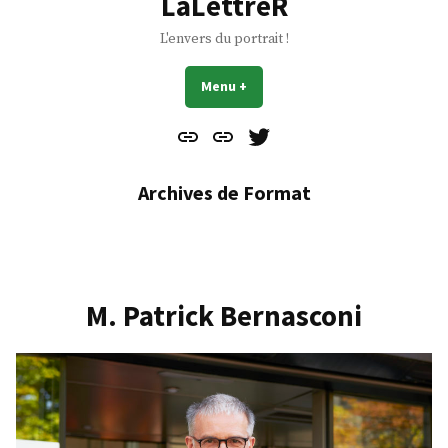
LaLettreR
L'envers du portrait !
Menu
+
déplié
réduit
Contact
À
Mes
propos
Gazouillis
Archives de Format
M. Patrick Bernasconi