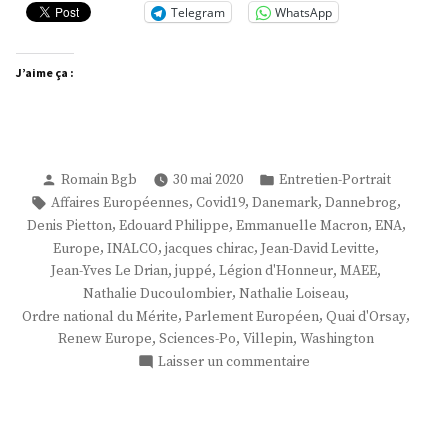
Telegram
WhatsApp
J’aime ça :
Publié
Publié
Romain Bgb
30 mai 2020
Entretien-Portrait
par
dans
Étiquettes :
,
,
,
,
Affaires Européennes
Covid19
Danemark
Dannebrog
,
,
,
,
Denis Pietton
Edouard Philippe
Emmanuelle Macron
ENA
,
,
,
,
Europe
INALCO
jacques chirac
Jean-David Levitte
,
,
,
,
Jean-Yves Le Drian
juppé
Légion d'Honneur
MAEE
,
,
Nathalie Ducoulombier
Nathalie Loiseau
,
,
,
Ordre national du Mérite
Parlement Européen
Quai d'Orsay
,
,
,
Renew Europe
Sciences-Po
Villepin
Washington
sur
Laisser un commentaire
Mme
Nathalie
Loiseau