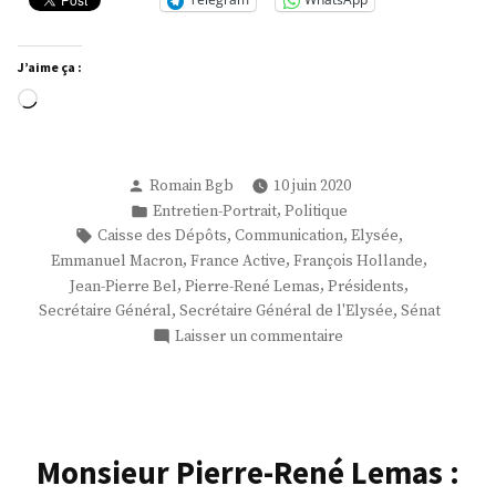
:
Acte
J’aime ça :
II »
Chargement…
Publié
Romain Bgb
10 juin 2020
par
Publié
,
Entretien-Portrait
Politique
dans
Étiquettes :
,
,
,
Caisse des Dépôts
Communication
Elysée
,
,
,
Emmanuel Macron
France Active
François Hollande
,
,
,
Jean-Pierre Bel
Pierre-René Lemas
Présidents
,
,
Secrétaire Général
Secrétaire Général de l'Elysée
Sénat
sur
Laisser un commentaire
Monsieur
Pierre-
René
Lemas
:
Monsieur Pierre-René Lemas :
Acte