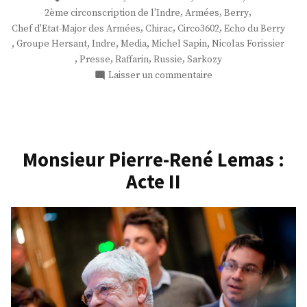
,
,
,
2ème circonscription de l'Indre
Armées
Berry
,
,
,
Chef d'Etat-Major des Armées
Chirac
Circo3602
Echo du Berry
,
,
,
,
,
Groupe Hersant
Indre
Media
Michel Sapin
Nicolas Forissier
,
,
,
,
Presse
Raffarin
Russie
Sarkozy
sur
Laisser un commentaire
M.
Nicolas
Forissier
Monsieur Pierre-René Lemas :
Acte II