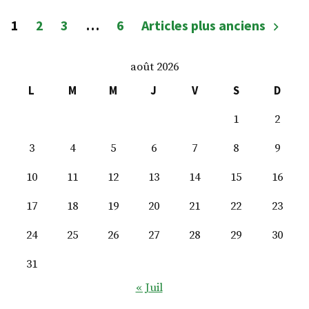
Pagination
1
2
3
…
6
Articles plus anciens
des
publications
août 2026
L
M
M
J
V
S
D
1
2
3
4
5
6
7
8
9
10
11
12
13
14
15
16
17
18
19
20
21
22
23
24
25
26
27
28
29
30
31
« Juil