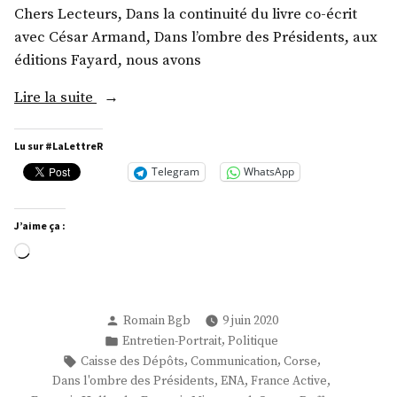
Chers Lecteurs, Dans la continuité du livre co-écrit
avec César Armand, Dans l’ombre des Présidents, aux
éditions Fayard, nous avons
« Monsieur
Lire la suite
Pierre-
René
Lu sur #LaLettreR
Lemas
Telegram
WhatsApp
:
Acte
J’aime ça :
I »
Chargement…
Publié
Romain Bgb
9 juin 2020
par
Publié
,
Entretien-Portrait
Politique
dans
Étiquettes :
,
,
,
Caisse des Dépôts
Communication
Corse
,
,
,
Dans l'ombre des Présidents
ENA
France Active