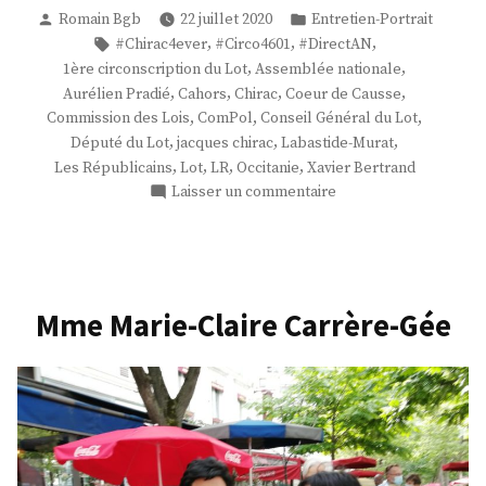
Publié
Publié
Romain Bgb
22 juillet 2020
Entretien-Portrait
par
dans
Étiquettes :
,
,
,
#Chirac4ever
#Circo4601
#DirectAN
,
,
1ère circonscription du Lot
Assemblée nationale
,
,
,
,
Aurélien Pradié
Cahors
Chirac
Coeur de Causse
,
,
,
Commission des Lois
ComPol
Conseil Général du Lot
,
,
,
Député du Lot
jacques chirac
Labastide-Murat
,
,
,
,
Les Républicains
Lot
LR
Occitanie
Xavier Bertrand
sur
Laisser un commentaire
M.
Aurélien
Pradié
Mme Marie-Claire Carrère-Gée