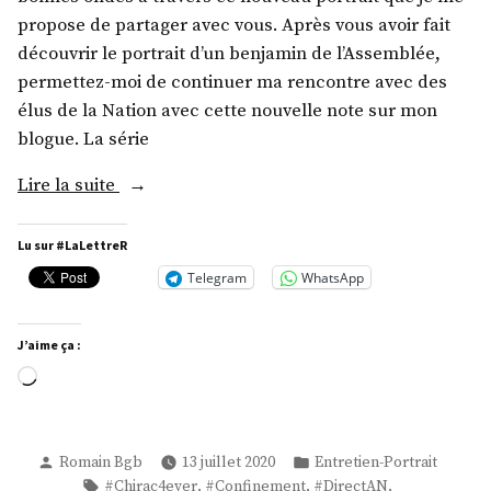
propose de partager avec vous. Après vous avoir fait
découvrir le portrait d’un benjamin de l’Assemblée,
permettez-moi de continuer ma rencontre avec des
élus de la Nation avec cette nouvelle note sur mon
blogue. La série
« M.
Lire la suite
Nicolas
Forissier »
Lu sur #LaLettreR
Telegram
WhatsApp
J’aime ça :
Chargement…
Publié
Publié
Romain Bgb
13 juillet 2020
Entretien-Portrait
par
dans
Étiquettes :
,
,
,
#Chirac4ever
#Confinement
#DirectAN