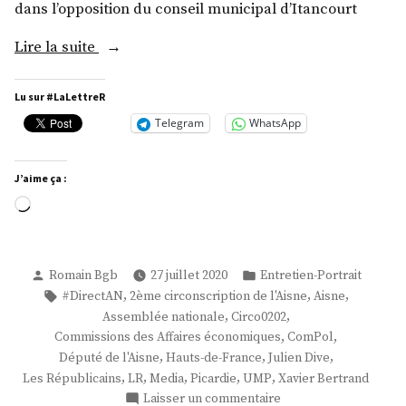
dans l’opposition du conseil municipal d’Itancourt
« M.
Lire la suite
Julien
Dive »
Lu sur #LaLettreR
Telegram
WhatsApp
J’aime ça :
Chargement…
Publié
Publié
Romain Bgb
27 juillet 2020
Entretien-Portrait
par
dans
Étiquettes :
,
,
,
#DirectAN
2ème circonscription de l'Aisne
Aisne
,
,
Assemblée nationale
Circo0202
,
,
Commissions des Affaires économiques
ComPol
,
,
,
Député de l'Aisne
Hauts-de-France
Julien Dive
,
,
,
,
,
Les Républicains
LR
Media
Picardie
UMP
Xavier Bertrand
sur
Laisser un commentaire