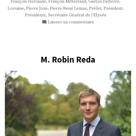
,
,
,
François Hollande
François Mitterrand
Gaston Defferre
,
,
,
,
,
Lorraine
Pierre Joxe
Pierre-René Lemas
Préfet
Président
,
Présidents
Secrétaire Général de l'Elysée
sur
Laisser un commentaire
Monsieur
Pierre-
René
Lemas
:
M. Robin Reda
Acte
I